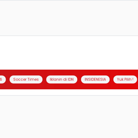
6
Soccer Times
Iklanin di IDN
INSIDENESIA
Yuk Pilih !