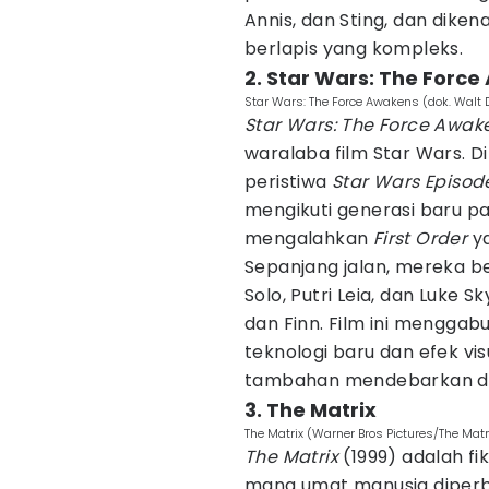
Annis, dan Sting, dan dike
berlapis yang kompleks.
2. Star Wars: The Forc
Star Wars: The Force Awakens (dok. Walt
Star Wars: The Force Awak
waralaba film Star Wars. D
peristiwa
Star Wars Episode
mengikuti generasi baru 
mengalahkan
First Order
ya
Sepanjang jalan, mereka b
Solo, Putri Leia, dan Luke 
dan Finn. Film ini mengga
teknologi baru dan efek v
tambahan mendebarkan dan 
3. The Matrix
The Matrix (Warner Bros Pictures/The Matr
The Matrix
(1999) adalah fik
mana umat manusia diperb