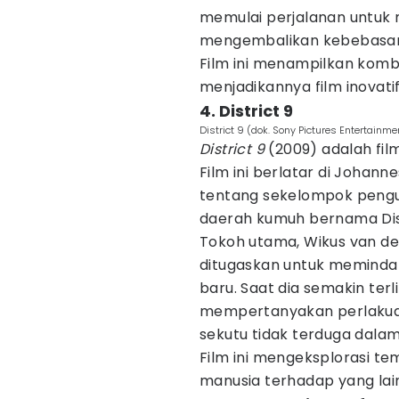
memulai perjalanan untuk
mengembalikan kebebasan
Film ini menampilkan kombina
menjadikannya film inovat
4. District 9
District 9 (dok. Sony Pictures Entertainme
District 9
(2009) adalah film
Film ini berlatar di Johann
tentang sekelompok pengun
daerah kumuh bernama Dist
Tokoh utama, Wikus van de
ditugaskan untuk memindah
baru. Saat dia semakin terl
mempertanyakan perlakuan
sekutu tidak terduga dala
Film ini mengeksplorasi te
manusia terhadap yang lai