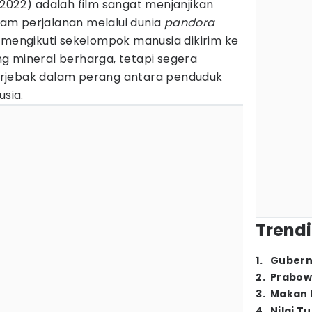
2022) adalah film sangat menjanjikan
am perjalanan melalui dunia
pandora
 mengikuti sekelompok manusia dikirim ke
g mineral berharga, tetapi segera
rjebak dalam perang antara penduduk
sia.
Trendi
1
.
Gubern
2
.
Prabow
3
.
Makan B
4
.
Nilai T