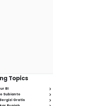
ng Topics
ur BI
o Subianto
ergizi Gratis
ukar Rupiah