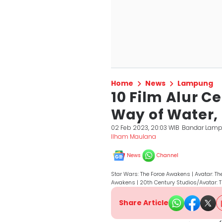
Home
News
Lampung
10 Film Alur Ce
Way of Water,
02 Feb 2023, 20:03 WIB
Bandar Lam
Ilham Maulana
News
Channel
Star Wars: The Force Awakens | Avatar: Th
Awakens | 20th Century Studios/Avatar: 
Share Article