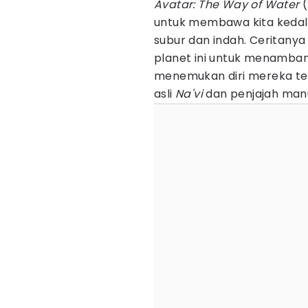
Avatar: The Way of Water
(
untuk membawa kita kedal
subur dan indah. Ceritanya
planet ini untuk menamban
menemukan diri mereka te
asli
Na'vi
dan penjajah manu