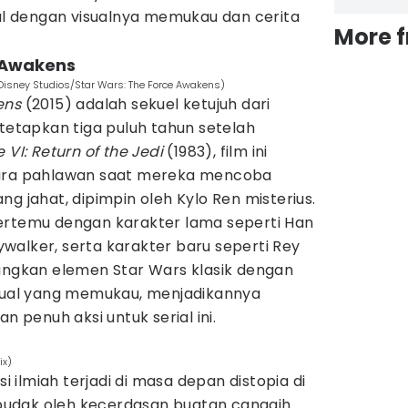
nal dengan visualnya memukau dan cerita
More 
e Awakens
 Disney Studios/Star Wars: The Force Awakens)
ens
(2015) adalah sekuel ketujuh dari
itetapkan tiga puluh tahun setelah
 VI: Return of the Jedi
(1983), film ini
para pahlawan saat mereka mencoba
ng jahat, dipimpin oleh Kylo Ren misterius.
ertemu dengan karakter lama seperti Han
Skywalker, serta karakter baru seperti Rey
bungkan elemen Star Wars klasik dengan
isual yang memukau, menjadikannya
penuh aksi untuk serial ini.
ix)
si ilmiah terjadi di masa depan distopia di
udak oleh kecerdasan buatan canggih