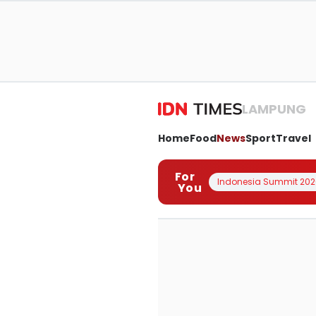
LAMPUNG
Home
Food
News
Sport
Travel
For
Indonesia Summit 202
You