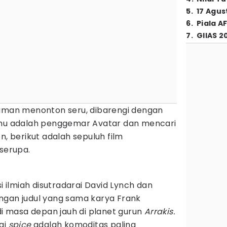
5
.
17 Agus
6
.
Piala A
7
.
GIIAS 2
laman menonton seru, dibarengi dengan
amu adalah penggemar Avatar dan mencari
n, berikut adalah sepuluh film
serupa.
si ilmiah disutradarai David Lynch dan
ngan judul yang sama karya Frank
 di masa depan jauh di planet gurun
Arrakis.
ai
spice
adalah komoditas paling