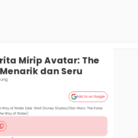
rita Mirip Avatar: The
 Menarik dan Seru
pung
Add Us on Google
e Way of Water (dok. Walt Disney Studios/Star Wars: The Force
The Way of Water)