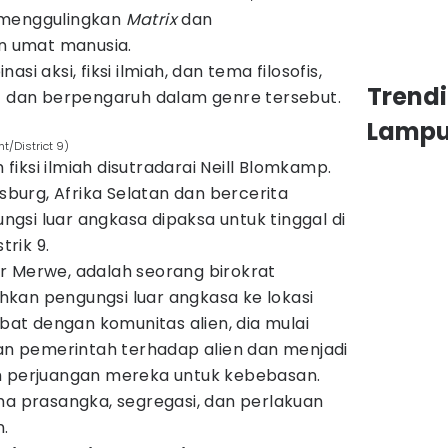
 menggulingkan
Matrix
dan
 umat manusia.
si aksi, fiksi ilmiah, dan tema filosofis,
Trend
if dan berpengaruh dalam genre tersebut.
Lamp
nt/District 9)
 fiksi ilmiah disutradarai Neill Blomkamp.
esburg, Afrika Selatan dan bercerita
gsi luar angkasa dipaksa untuk tinggal di
rik 9.
r Merwe, adalah seorang birokrat
kan pengungsi luar angkasa ke lokasi
ibat dengan komunitas alien, dia mulai
 pemerintah terhadap alien dan menjadi
m perjuangan mereka untuk kebebasan.
ma prasangka, segregasi, dan perlakuan
n.