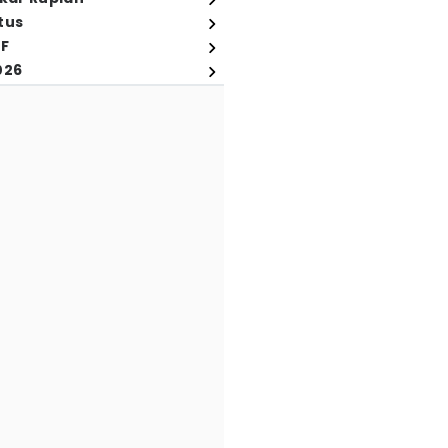
tus
FF
026