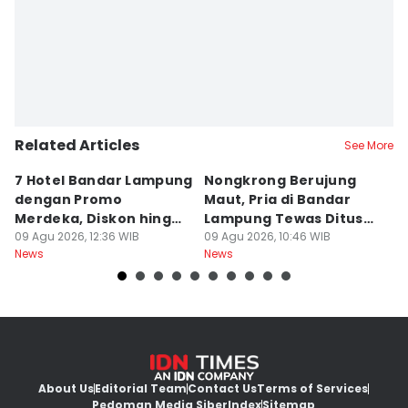
Related Articles
See More
7 Hotel Bandar Lampung
Nongkrong Berujung
W
dengan Promo
Maut, Pria di Bandar
K
Merdeka, Diskon hingga
Lampung Tewas Ditusuk
L
50 Persen
09 Agu 2026, 12:36 WIB
Teman
09 Agu 2026, 10:46 WIB
W
09
News
News
Ne
About Us
Editorial Team
Contact Us
Terms of Services
Pedoman Media Siber
Index
Sitemap