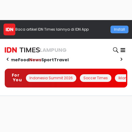
Baca artikel
IDN Times
lainnya di IDN App
Install
LAMPUNG
Home
Food
News
Sport
Travel
For
Indonesia Summit 2026
Soccer Times
Iklanin 
You