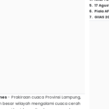
5
.
17 Agus
6
.
Piala A
7
.
GIIAS 2
mes
- Prakiraan cuaca Provinsi Lampung,
n besar wilayah mengalami cuaca cerah