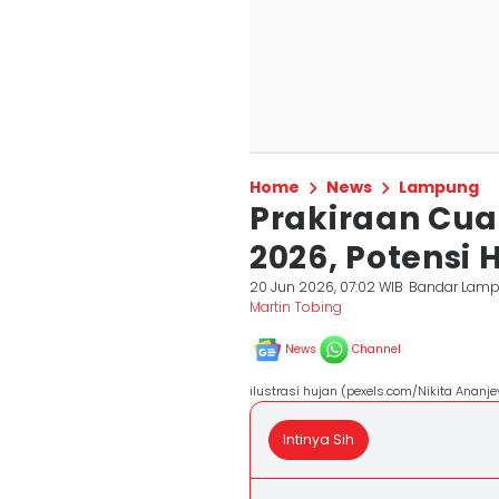
Home
News
Lampung
Prakiraan Cua
2026, Potensi
20 Jun 2026, 07:02 WIB
Bandar Lam
Martin Tobing
News
Channel
ilustrasi hujan (pexels.com/Nikita Ananje
Intinya Sih