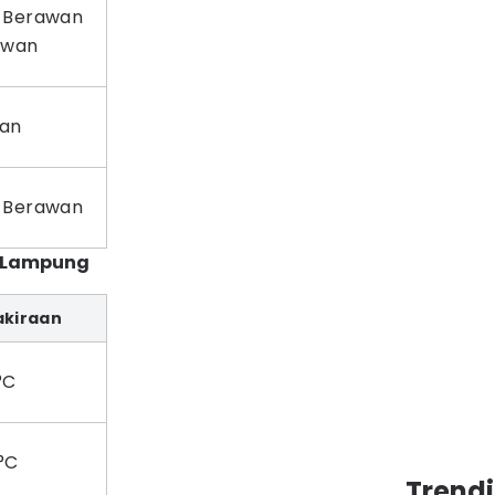
 Berawan
awan
an
 Berawan
i Lampung
akiraan
°C
°C
Trend