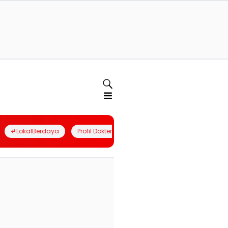
#LokalBerdaya
Profil Dokter
Quiz
Join Community