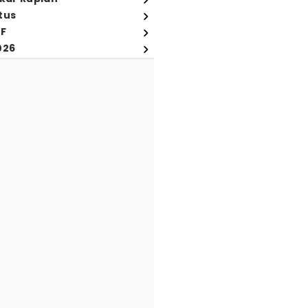
tus
FF
026