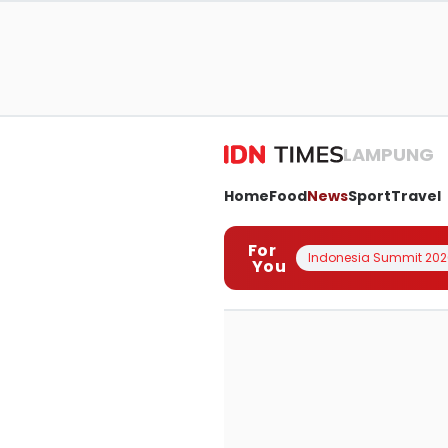
LAMPUNG
Home
Food
News
Sport
Travel
For
Indonesia Summit 202
You