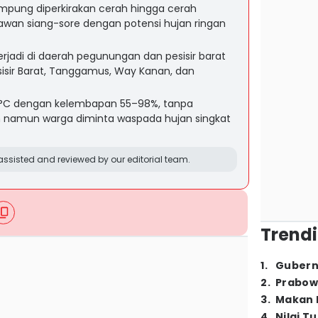
ampung diperkirakan cerah hingga cerah
erawan siang-sore dengan potensi hujan ringan
erjadi di daerah pegunungan dan pesisir barat
sisir Barat, Tanggamus, Way Kanan, dan
3°C dengan kelembapan 55–98%, tanpa
 namun warga diminta waspada hujan singkat
ssisted and reviewed by our editorial team.
Trendi
1
.
Gubern
2
.
Prabow
3
.
Makan B
4
.
Nilai T