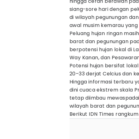
hingga cerah berawan pad
siang-sore hari dengan pel
di wilayah pegunungan dan p
awal musim kemarau yang 
Peluang hujan ringan masih 
barat dan pegunungan pada
berpotensi hujan lokal di 
Way Kanan, dan Pesawara
Potensi hujan bersifat lok
20–33 derjat Celcius dan 
Hingga informasi terbaru y
dini cuaca ekstrem skala 
tetap diimbau mewaspadai h
wilayah barat dan pegunun
Berikut IDN Times rangkum