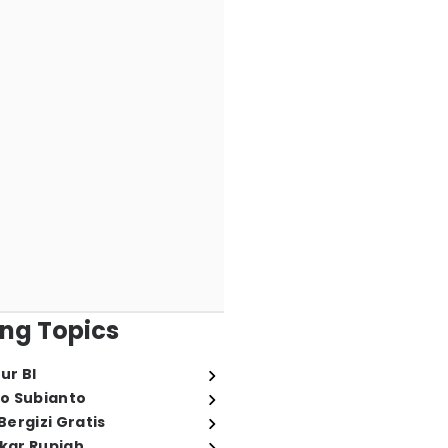
ng Topics
ur BI
o Subianto
ergizi Gratis
ukar Rupiah