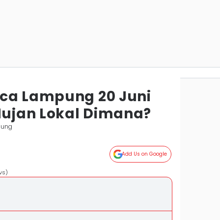
ca Lampung 20 Juni
 Hujan Lokal Dimana?
pung
Add Us on Google
vs)