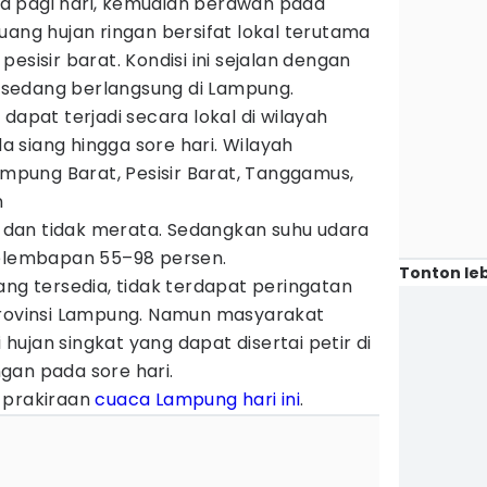
a pagi hari, kemudian berawan pada
uang hujan ringan bersifat lokal terutama
esisir barat. Kondisi ini sejalan dengan
sedang berlangsung di Lampung.
dapat terjadi secara lokal di wilayah
 siang hingga sore hari. Wilayah
Lampung Barat, Pesisir Barat, Tanggamus,
n
al dan tidak merata. Sedangkan suhu udara
kelembapan 55–98 persen.
Tonton leb
ang tersedia, tidak terdapat peringatan
Provinsi Lampung. Namun masyarakat
ujan singkat yang dapat disertai petir di
gan pada sore hari.
 prakiraan
cuaca Lampung hari ini
.