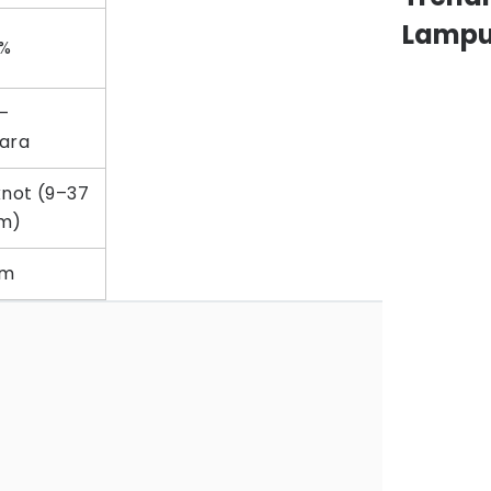
Lamp
%
–
ara
knot (9–37
m)
km