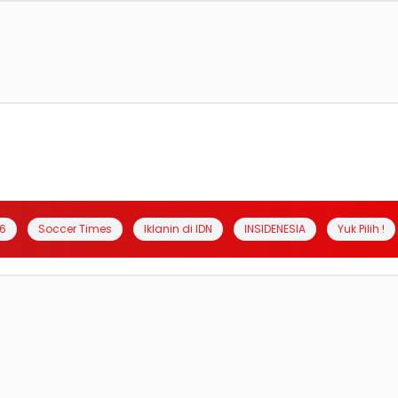
6
Soccer Times
Iklanin di IDN
INSIDENESIA
Yuk Pilih !