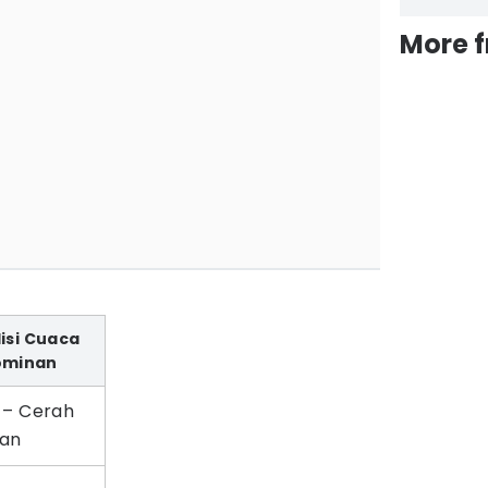
More 
isi Cuaca
ominan
 – Cerah
an