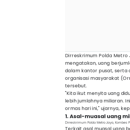
Dirreskrimum Polda Metro 
mengatakan, uang berjumlah
dalam kantor pusat, serta 
organisasi masyarakat (Or
tersebut.
"Kita ikut menyita uang di
lebih jumlahnya miliaran. I
ormas hari ini," ujarnya, k
1. Asal-muasal uang mil
Dirreskrimum Polda Metro Jaya, Kombes 
Terkait asal muasal uang b