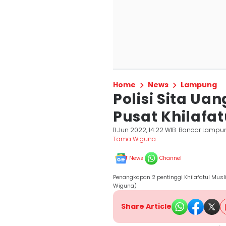
Home
News
Lampung
Polisi Sita Uan
Pusat Khilafa
11 Jun 2022, 14:22 WIB
Bandar Lampu
Tama Wiguna
News
Channel
Penangkapan 2 pentinggi Khilafatul Mus
Wiguna)
Share Article