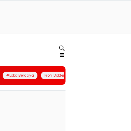
#LokalBerdaya
Profil Dokter
Quiz
Join Community