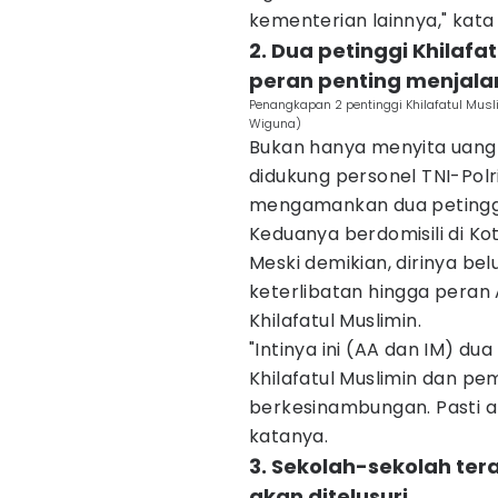
kementerian lainnya," kata
2. Dua petinggi Khilaf
peran penting menjala
Penangkapan 2 pentinggi Khilafatul Mus
Wiguna)
Bukan hanya menyita uang 
didukung personel TNI-Pol
mengamankan dua petinggi K
Keduanya berdomisili di Kot
Meski demikian, dirinya b
keterlibatan hingga peran
Khilafatul Muslimin.
"Intinya ini (AA dan IM) du
Khilafatul Muslimin dan pe
berkesinambungan. Pasti ak
katanya.
3. Sekolah-sekolah tera
akan ditelusuri