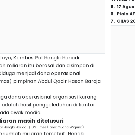
5
.
17 Agus
6
.
Piala A
7
.
GIIAS 2
Jaya, Kombes Pol Hengki Hariadi
 miliaran itu berasal dan disimpan di
diduga menjadi dana operasional
mas) pimpinan Abdul Qadir Hasan Baraja
duga dana operasional organisasi kurang
ni adalah hasil penggeledahan di kantor
epada awak media.
iaran masih ditelusuri
Pol Hengki Hariadi. (IDN Times/Tama Yudha Wiguna)
erjumlah miliaran tersebut, Hengki