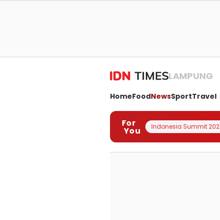
LAMPUNG
Home
Food
News
Sport
Travel
For
Indonesia Summit 202
You