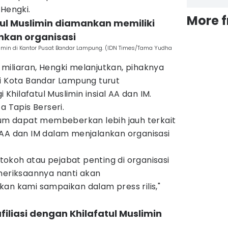
 Hengki.
More 
atul Muslimin diamankan memiliki
nkan organisasi
limin di Kantor Pusat Bandar Lampung. (IDN Times/Tama Yudha
miliaran, Hengki melanjutkan, pihaknya
ri Kota Bandar Lampung turut
hilafatul Muslimin insial AA dan IM.
a Tapis Berseri.
elum dapat membeberkan lebih jauh terkait
 AA dan IM dalam menjalankan organisasi
a tokoh atau pejabat penting di organisasi
meriksaannya nanti akan
an kami sampaikan dalam press rilis,"
filiasi dengan Khilafatul Muslimin