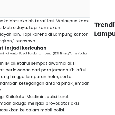
sekolah-sekolah terafiliasi. Walaupun kami
Trend
a Metro Jaya, tapi kami akan
Lamp
ilayah lain. Tapi karena di Lampung kantor
gkan," tegasnya.
 terjadi kericuhan
limin di Kantor Pusat Bandar Lampung. (IDN Times/Tama Yudha
 IM diketahui sempat diwarnai aksi
at perlawanan dari para jamaah Khilaftul
orong hingga lemparan helm, serta
enambah ketegangan antara pihak jemaah
.
i Khilafatul Muslimin, polisi turut
aah diduga menjadi provokator aksi
asukkan ke dalam mobil polisi.