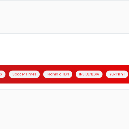
6
Soccer Times
Iklanin di IDN
INSIDENESIA
Yuk Pilih !