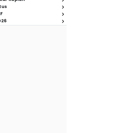
tus
FF
026