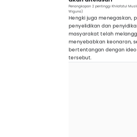
Penangkapan 2 pentinggi Khilafatul Mus
Wiguna)
Hengki juga menegaskan, 
penyelidikan dan penyidik
masyarakat telah melangg
menyebabkan keonaran, s
bertentangan dengan ideo
tersebut.