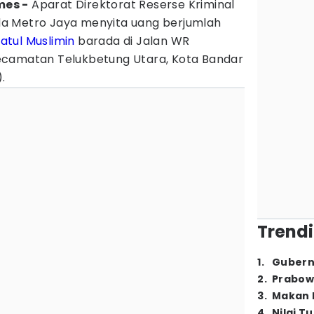
mes -
Aparat Direktorat Reserse Kriminal
a Metro Jaya menyita uang berjumlah
fatul Muslimin
barada di Jalan WR
ecamatan Telukbetung Utara, Kota Bandar
.
Trendi
1
.
Gubern
2
.
Prabow
3
.
Makan B
4
.
Nilai T