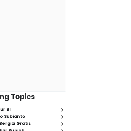
ng Topics
ur BI
o Subianto
ergizi Gratis
ukar Rupiah