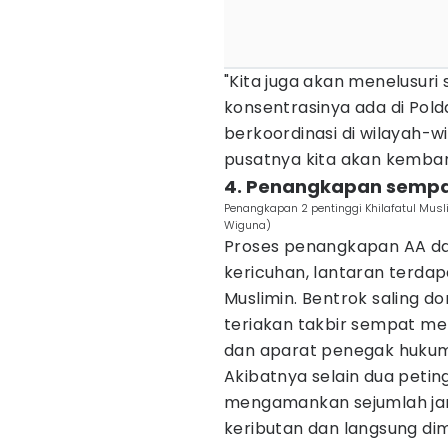
"Kita juga akan menelusuri 
konsentrasinya ada di Pold
berkoordinasi di wilayah-w
pusatnya kita akan kemban
4. Penangkapan sempat
Penangkapan 2 pentinggi Khilafatul Mus
Wiguna)
Proses penangkapan AA dan
kericuhan, lantaran terdap
Muslimin. Bentrok saling d
teriakan takbir sempat m
dan aparat penegak hukum
Akibatnya selain dua petingg
mengamankan sejumlah jam
keributan dan langsung dim