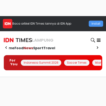
Baca artikel
IDN Times
lainnya di IDN App
Install
LAMPUNG
Home
Food
News
Sport
Travel
For
Indonesia Summit 2026
Soccer Times
Iklanin 
You