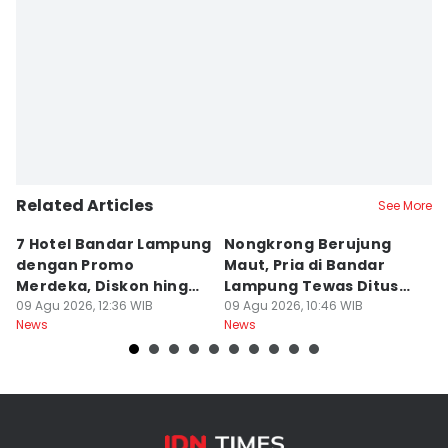
Related Articles
See More
7 Hotel Bandar Lampung
Nongkrong Berujung
W
dengan Promo
Maut, Pria di Bandar
K
Merdeka, Diskon hingga
Lampung Tewas Ditusuk
L
50 Persen
09 Agu 2026, 12:36 WIB
Teman
09 Agu 2026, 10:46 WIB
W
09
News
News
Ne