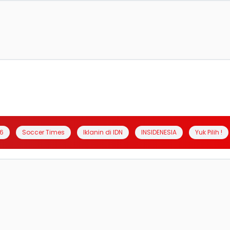
6
Soccer Times
Iklanin di IDN
INSIDENESIA
Yuk Pilih !