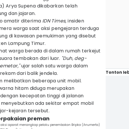
a) Arya Supena dikabarkan telah
ng dan jajaran.
o amatir diterima
IDN Times,
insiden
ra warga saat aksi pengejaran terduga
sung di kawasan pemukiman yang disebut
aten Lampung Timur.
ihat warga berada di dalam rumah terkejut
uara tembakan dari luar.
"Duh, deg-
emetar,"
ujar salah satu warga dalam
Tonton leb
ekam dari balik jendela.
m melibatkan beberapa unit mobil.
erwarna hitam diduga merupakan
dengan kecepatan tinggi di jalanan
menyebutkan ada sekitar empat mobil
jar-kejaran tersebut.
berpakaian preman
n aksi aparat menangkap pelaku penembakan Bripka (Anumerta)