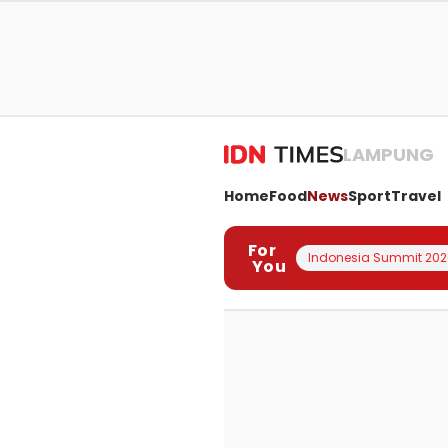
LAMPUNG
Home
Food
News
Sport
Travel
For
Indonesia Summit 202
You