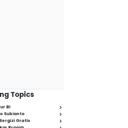
ng Topics
ur BI
o Subianto
ergizi Gratis
ukar Rupiah