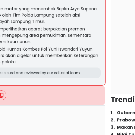
ian motor yang menembak Bripka Arya Supena
p oleh Tim Polda Lampung setelah aksi
ilayah Lampung Timur.
perlihatkan aparat berpakaian preman
n mengepung area pemukiman, sementara
emi keamanan.
bid Humas Kombes Pol Yuni Iswandari Yuyun
rs akan digelar untuk memberikan keterangan
 pelaku.
ssisted and reviewed by our editorial team.
Trendi
1
.
Gubern
2
.
Prabow
3
.
Makan B
4
.
Nilai T