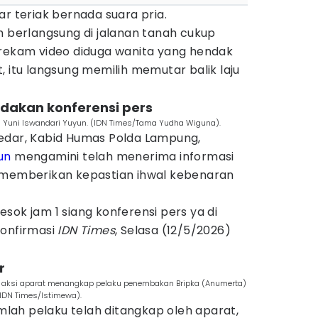
ar teriak bernada suara pria.
m berlangsung di jalanan tanah cukup
erekam video diduga wanita yang hendak
, itu langsung memilih memutar balik laju
dakan konferensi pers
 Yuni Iswandari Yuyun. (IDN Times/Tama Yudha Wiguna).
edar, Kabid Humas Polda Lampung,
un
mengamini telah menerima informasi
 memberikan kepastian ihwal kebenaran
sok jam 1 siang konferensi pers ya di
konfirmasi
IDN Times
, Selasa (12/5/2026)
r
n aksi aparat menangkap pelaku penembakan Bripka (Anumerta)
(IDN Times/Istimewa).
umlah pelaku telah ditangkap oleh aparat,