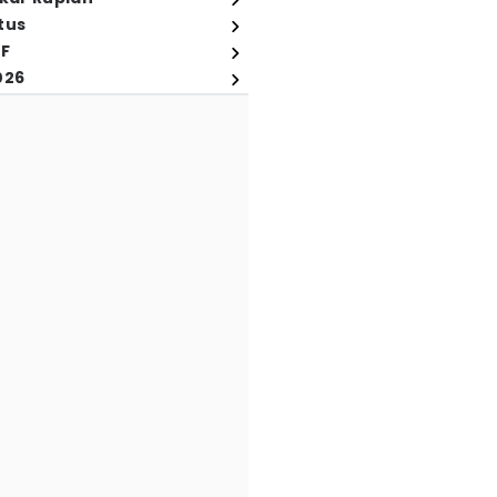
tus
FF
026