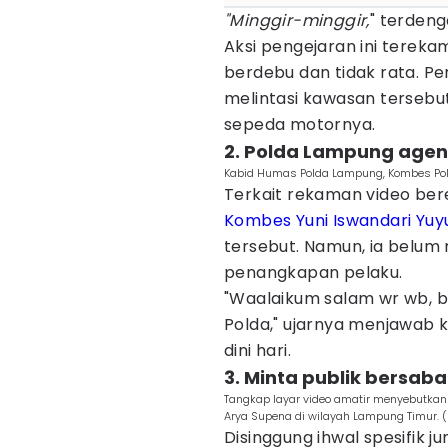
"Minggir-minggir,
" terdeng
Aksi pengejaran ini tereka
berdebu dan tidak rata. P
melintasi kawasan tersebut
sepeda motornya.
2. Polda Lampung agen
Kabid Humas Polda Lampung, Kombes Pol
Terkait rekaman video ber
Kombes Yuni Iswandari Yuy
tersebut. Namun, ia belum
penangkapan pelaku.
"Waalaikum salam wr wb, be
Polda," ujarnya menjawab 
dini hari.
3. Minta publik bersaba
Tangkap layar video amatir menyebutka
Arya Supena di wilayah Lampung Timur. 
Disinggung ihwal spesifik j