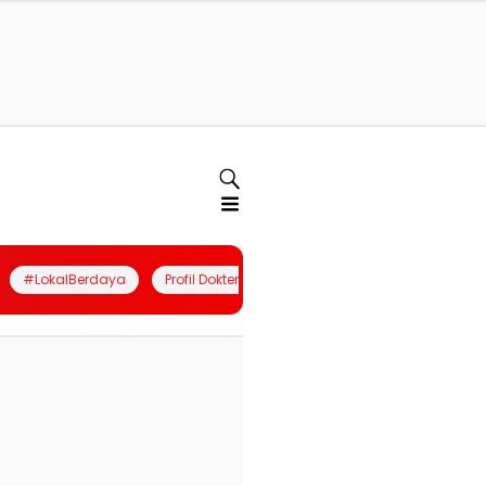
#LokalBerdaya
Profil Dokter
Quiz
Join Community