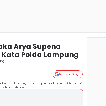
pka Arya Supena
i Kata Polda Lampung
ung
Add Us on Google
n aksi aparat menangkap pelaku penembakan Bripka (Anumerta)
(IDN Times/Istimewa).