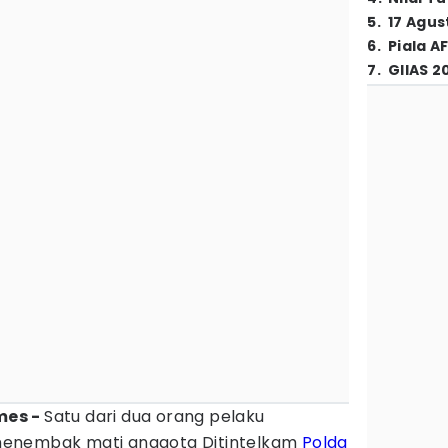
5
.
17 Agus
6
.
Piala A
7
.
GIIAS 2
mes -
Satu dari dua orang pelaku
menembak mati anggota Ditintelkam
Polda