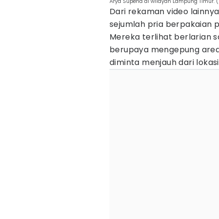
Arya Supena di wilayah Lampung Timur. 
Dari rekaman video lainny
sejumlah pria berpakaian p
Mereka terlihat berlarian
berupaya mengepung area 
diminta menjauh dari lokas