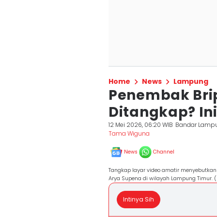
Home
News
Lampung
Penembak Bri
Ditangkap? In
12 Mei 2026, 06:20 WIB
Bandar Lamp
Tama Wiguna
News
Channel
Tangkap layar video amatir menyebutka
Arya Supena di wilayah Lampung Timur. 
Intinya Sih