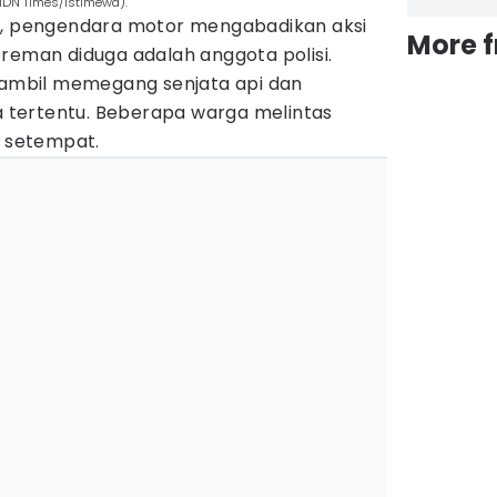
(IDN Times/Istimewa).
a, pengendara motor mengabadikan aksi
More 
reman diduga adalah anggota polisi.
 sambil memegang senjata api dan
tertentu. Beberapa warga melintas
i setempat.