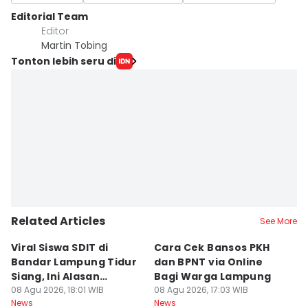
Editorial Team
Editor
Martin Tobing
Tonton lebih seru di
Related Articles
See More
Viral Siswa SDIT di
Cara Cek Bansos PKH
PR
Bandar Lampung Tidur
dan BPNT via Online
P
Siang, Ini Alasan
Bagi Warga Lampung
J
Sekolah
08 Agu 2026, 18:01 WIB
08 Agu 2026, 17:03 WIB
08
News
News
Ne