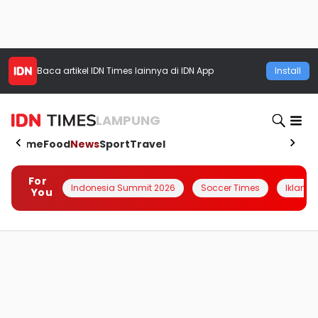
Baca artikel
IDN Times
lainnya di IDN App
Install
LAMPUNG
Home
Food
News
Sport
Travel
For
Indonesia Summit 2026
Soccer Times
Iklanin 
You