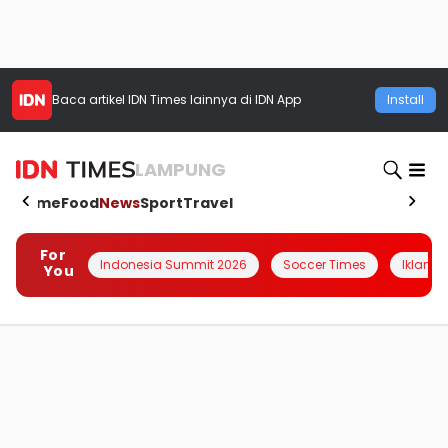
Baca artikel
IDN Times
lainnya di IDN App
Install
LAMPUNG
Home
Food
News
Sport
Travel
For
Indonesia Summit 2026
Soccer Times
Iklanin 
You