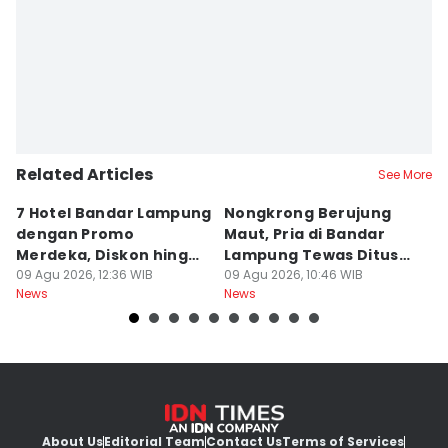
Related Articles
See More
7 Hotel Bandar Lampung
Nongkrong Berujung
W
dengan Promo
Maut, Pria di Bandar
K
Merdeka, Diskon hingga
Lampung Tewas Ditusuk
L
50 Persen
09 Agu 2026, 12:36 WIB
Teman
09 Agu 2026, 10:46 WIB
W
09
News
News
Ne
About Us
Editorial Team
Contact Us
Terms of Services