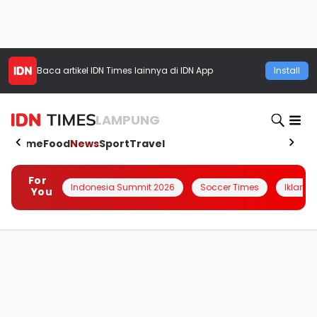
Baca artikel
IDN Times
lainnya di IDN App
Install
LAMPUNG
Home
Food
News
Sport
Travel
For
Indonesia Summit 2026
Soccer Times
Iklanin 
You