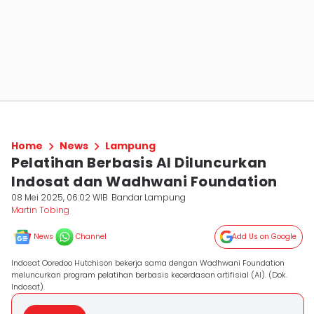
Home
News
Lampung
Pelatihan Berbasis AI Diluncurkan
Indosat dan Wadhwani Foundation
08 Mei 2025, 06:02 WIB
Bandar Lampung
Martin Tobing
News
Channel
Add Us on Google
Indosat Ooredoo Hutchison bekerja sama dengan Wadhwani Foundation
meluncurkan program pelatihan berbasis kecerdasan artifisial (AI). (Dok.
Indosat).