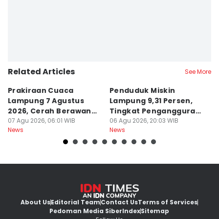
Related Articles
See More
Prakiraan Cuaca
Penduduk Miskin
D
Lampung 7 Agustus
Lampung 9,31 Persen,
P
2026, Cerah Berawan
Tingkat Pengangguran
Pa
dan Hujan?
07 Agu 2026, 06:01 WIB
Terbuka Naik
06 Agu 2026, 20:03 WIB
06
News
News
Ne
About Us
Editorial Team
Contact Us
Terms of Services
Pedoman Media Siber
Index
Sitemap