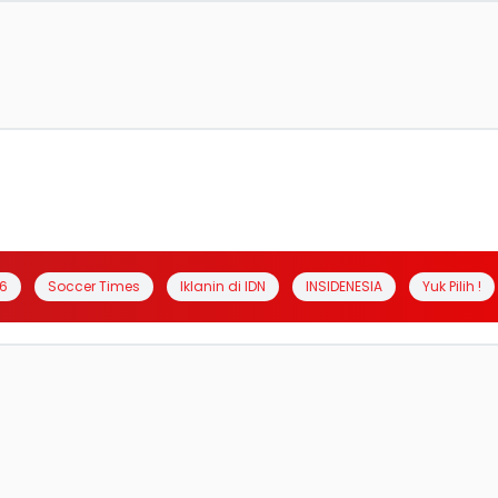
6
Soccer Times
Iklanin di IDN
INSIDENESIA
Yuk Pilih !