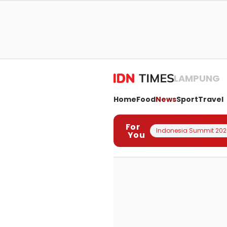
LAMPUNG
Home
Food
News
Sport
Travel
For
Indonesia Summit 202
You