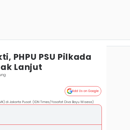
ti, PHPU PSU Pilkada
ak Lanjut
ung
Add Us on Google
K) di Jakarta Pusat. (IDN Times/Yosafat Diva Bayu Wisesa)