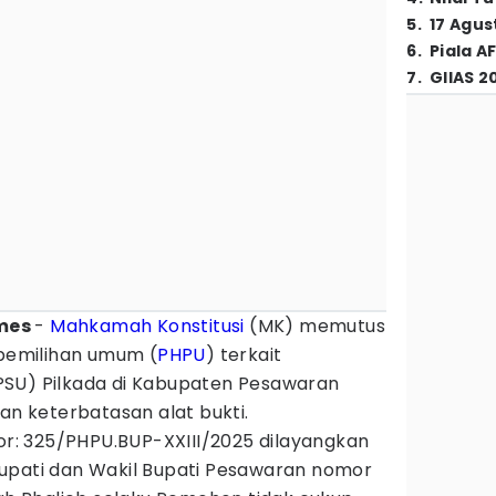
5
.
17 Agus
6
.
Piala A
7
.
GIIAS 2
imes
-
Mahkamah Konstitusi
(MK) memutus
 pemilihan umum (
PHPU
) terkait
PSU) Pilkada di Kabupaten Pesawaran
ran keterbatasan alat bukti.
: 325/PHPU.BUP-XXIII/2025 dilayangkan
upati dan Wakil Bupati Pesawaran nomor