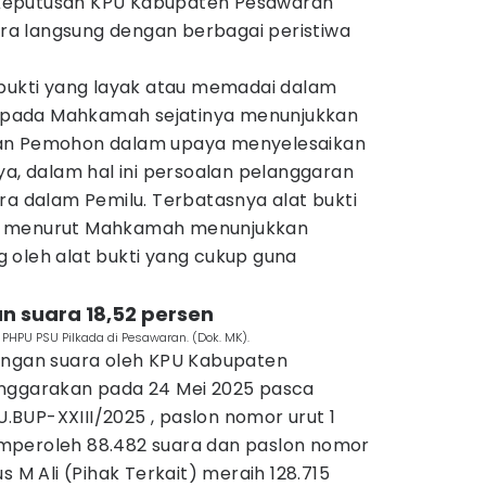
at Keputusan KPU Kabupaten Pesawaran
cara langsung dengan berbagai peristiwa
 bukti yang layak atau memadai dalam
pada Mahkamah sejatinya menunjukkan
san Pemohon dalam upaya menyelesaikan
ya, dalam hal ini persoalan pelanggaran
ra dalam Pemilu. Terbatasnya alat bukti
, menurut Mahkamah menunjukkan
 oleh alat bukti yang cukup guna
an suara 18,52 persen
HPU PSU Pilkada di Pesawaran. (Dok. MK).
ungan suara oleh KPU Kabupaten
enggarakan pada 24 Mei 2025 pasca
BUP-XXIII/2025 , paslon nomor urut 1
mperoleh 88.482 suara dan paslon nomor
s M Ali (Pihak Terkait) meraih 128.715