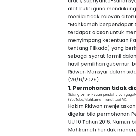
urut 1, Supriyanto-Surians
alat bukti guna mendukung
menilai tidak relevan dite
“Mahkamah berpendapat t
terdapat alasan untuk me
menyimpang ketentuan Pas
tentang Pilkada) yang be
sebagai syarat formil dal
hasil pemilihan gubernur, bu
Ridwan Mansyur dalam sid
(26/6/2025).
1. Permohonan tidak di
Sidang pemeriksaan pendahuluan gugata
(YouTube/Mahkamah Konstitusi RI).
Hakim Ridwan menjelaskan,
digelar bila permohonan 
UU 10 Tahun 2016. Namun b
Mahkamah hendak menerob