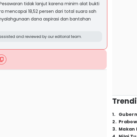
esawaran tidak lanjut karena minim alat bukti
ra mencapai 18,52 persen dari total suara sah
nyalahgunaan dana aspirasi dan bantahan
ssisted and reviewed by our editorial team.
Trendi
1
.
Gubern
2
.
Prabow
3
.
Makan B
4
.
Nilai T