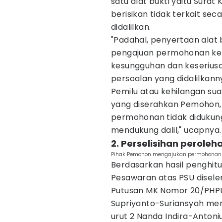
satu alat bukti yaitu Sur
berisikan tidak terkait se
didalilkan.
"Padahal, penyertaan alat
pengajuan permohonan ke
kesungguhan dan keseriu
persoalan yang didalilkann
Pemilu atau kehilangan sua
yang diserahkan Pemohon
permohonan tidak didukung
mendukung dalil," ucapnya.
2. Perselisihan peroleh
Pihak Pemohon mengajukan permohonan P
Berdasarkan hasil penghit
Pesawaran atas PSU disel
Putusan MK Nomor 20/PHPU.
Supriyanto-Suriansyah me
urut 2 Nanda Indira-Antoniu