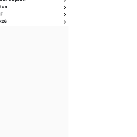
tus
FF
026