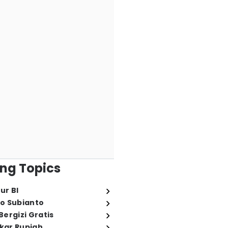
ng Topics
ur BI
o Subianto
ergizi Gratis
ukar Rupiah