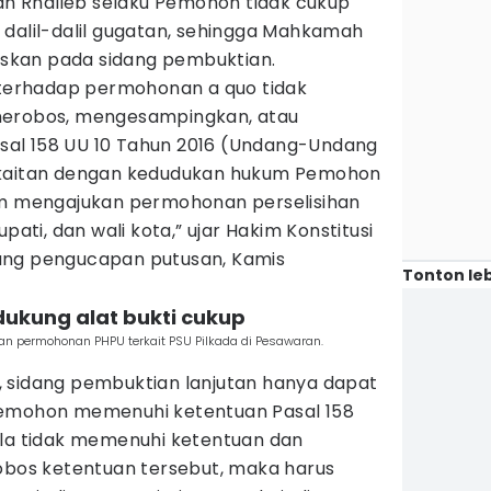
yah Rhalieb selaku Pemohon tidak cukup
 dalil-dalil gugatan, sehingga Mahkamah
ruskan pada sidang pembuktian.
erhadap permohonan a quo tidak
nerobos, mengesampingkan, atau
al 158 UU 10 Tahun 2016 (Undang-Undang
rkaitan dengan kedudukan hukum Pemohon
am mengajukan permohonan perselisihan
pati, dan wali kota,” ujar Hakim Konstitusi
ang pengucapan putusan, Kamis
Tonton leb
dukung alat bukti cukup
n permohonan PHPU terkait PSU Pilkada di Pesawaran.
 sidang pembuktian lanjutan hanya dapat
Pemohon memenuhi ketentuan Pasal 158
ila tidak memenuhi ketentuan dan
os ketentuan tersebut, maka harus