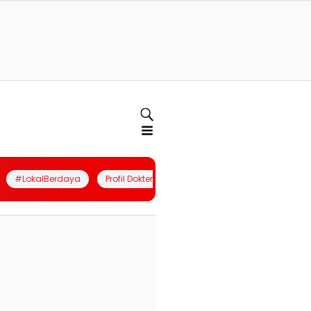
#LokalBerdaya
Profil Dokter
Quiz
Join Community