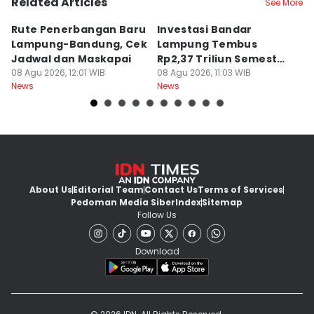
Related Articles
See More
Rute Penerbangan Baru
Investasi Bandar
C
Lampung-Bandung, Cek
Lampung Tembus
di
Jadwal dan Maskapai
Rp2,37 Triliun Semester
A
08 Agu 2026, 12:01 WIB
I 2026
08 Agu 2026, 11:03 WIB
B
08
News
News
Ne
About Us
Editorial Team
Contact Us
Terms of Services
Pedoman Media Siber
Index
Sitemap
Follow Us
Download