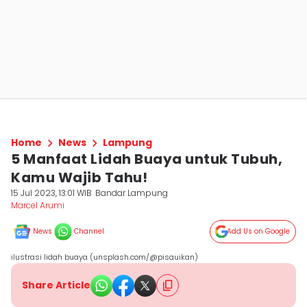
Home
News
Lampung
5 Manfaat Lidah Buaya untuk Tubuh,
Kamu Wajib Tahu!
15 Jul 2023, 13:01 WIB
Bandar Lampung
Marcel Arumi
News
Channel
Add Us on Google
ilustrasi lidah buaya (unsplash.com/@pisauikan)
Share Article