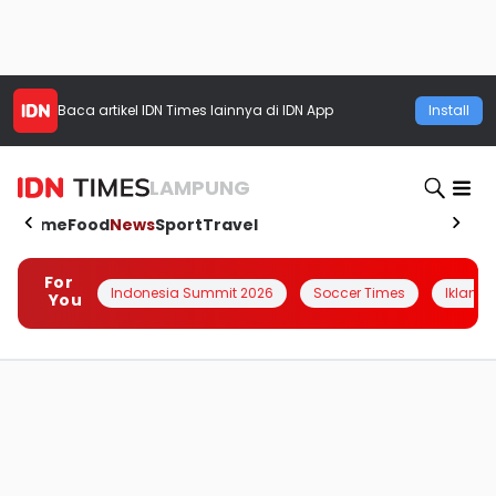
Baca artikel
IDN Times
lainnya di IDN App
Install
LAMPUNG
Home
Food
News
Sport
Travel
For
Indonesia Summit 2026
Soccer Times
Iklanin 
You