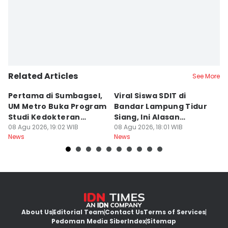
Related Articles
See More
Pertama di Sumbagsel,
Viral Siswa SDIT di
C
UM Metro Buka Program
Bandar Lampung Tidur
d
Studi Kedokteran
Siang, Ini Alasan
B
Hewan
08 Agu 2026, 19:02 WIB
Sekolah
08 Agu 2026, 18:01 WIB
08
News
News
Ne
About Us
Editorial Team
Contact Us
Terms of Services
Pedoman Media Siber
Index
Sitemap