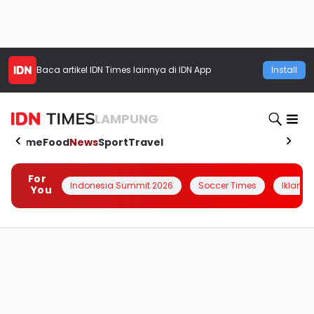
Baca artikel
IDN Times
lainnya di IDN App
Install
LAMPUNG
Home
Food
News
Sport
Travel
For
Indonesia Summit 2026
Soccer Times
Iklanin 
You