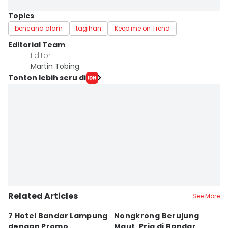
Topics
bencana alam
tagihan
Keep me on Trend
Editorial Team
Editor
Martin Tobing
Tonton lebih seru di
Related Articles
See More
7 Hotel Bandar Lampung
Nongkrong Berujung
W
dengan Promo
Maut, Pria di Bandar
K