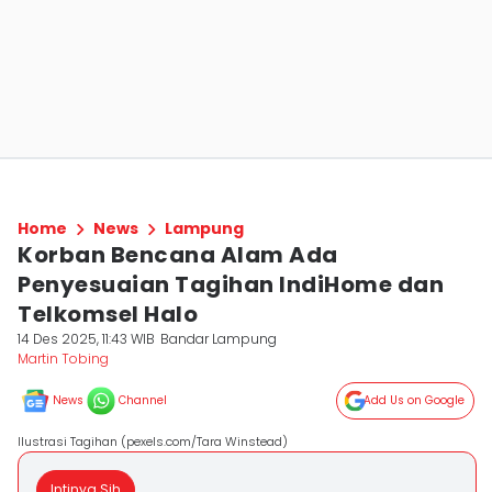
Home
News
Lampung
Korban Bencana Alam Ada
Penyesuaian Tagihan IndiHome dan
Telkomsel Halo
14 Des 2025, 11:43 WIB
Bandar Lampung
Martin Tobing
News
Channel
Add Us on Google
Ilustrasi Tagihan (pexels.com/Tara Winstead)
Intinya Sih