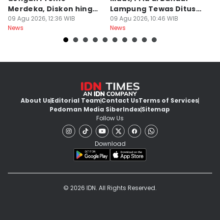
Merdeka, Diskon hingga
Lampung Tewas Ditusuk
L
50 Persen
09 Agu 2026, 12:36 WIB
Teman
09 Agu 2026, 10:46 WIB
W
09
News
News
Ne
About Us
Editorial Team
Contact Us
Terms of Services
Pedoman Media Siber
Index
Sitemap
Follow Us
Download
© 2026 IDN. All Rights Reserved.