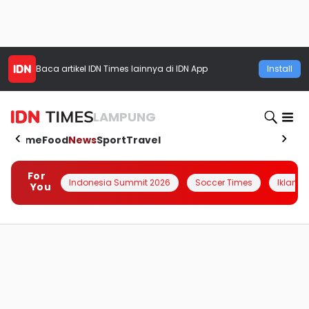
Baca artikel
IDN Times
lainnya di IDN App
Install
LAMPUNG
Home
Food
News
Sport
Travel
For
Indonesia Summit 2026
Soccer Times
Iklanin 
You