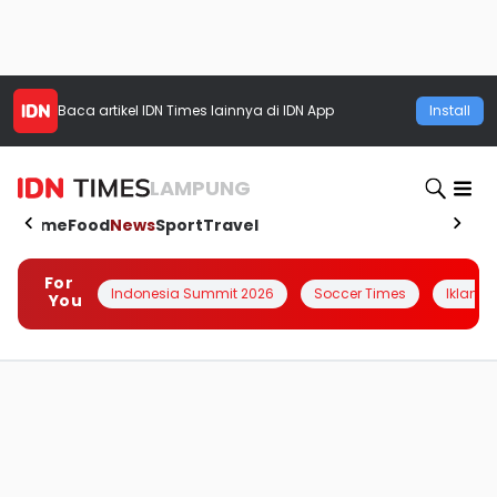
Baca artikel
IDN Times
lainnya di IDN App
Install
LAMPUNG
Home
Food
News
Sport
Travel
For
Indonesia Summit 2026
Soccer Times
Iklanin 
You