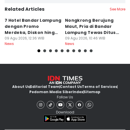
Related Articles
See More
7 Hotel Bandar Lampung
Nongkrong Berujung
W
dengan Promo
Maut, Pria di Bandar
K
Merdeka, Diskon hingga
Lampung Tewas Ditusuk
L
50 Persen
09 Agu 2026, 12:36 WIB
Teman
09 Agu 2026, 10:46 WIB
W
09
News
News
Ne
About Us
Editorial Team
Contact Us
Terms of Services
Pedoman Media Siber
Index
Sitemap
Follow Us
Download