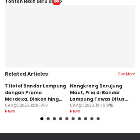
Tonton lebih seru di
Related Articles
See More
7 Hotel Bandar Lampung
Nongkrong Berujung
W
dengan Promo
Maut, Pria di Bandar
K
Merdeka, Diskon hingga
Lampung Tewas Ditusuk
L
50 Persen
09 Agu 2026, 12:36 WIB
Teman
09 Agu 2026, 10:46 WIB
W
09
News
News
Ne