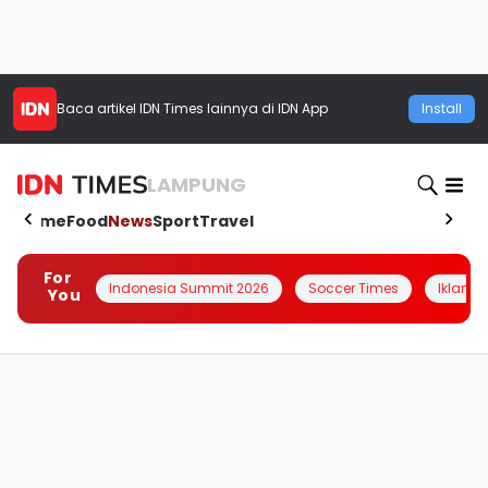
Baca artikel
IDN Times
lainnya di IDN App
Install
LAMPUNG
Home
Food
News
Sport
Travel
For
Indonesia Summit 2026
Soccer Times
Iklanin 
You