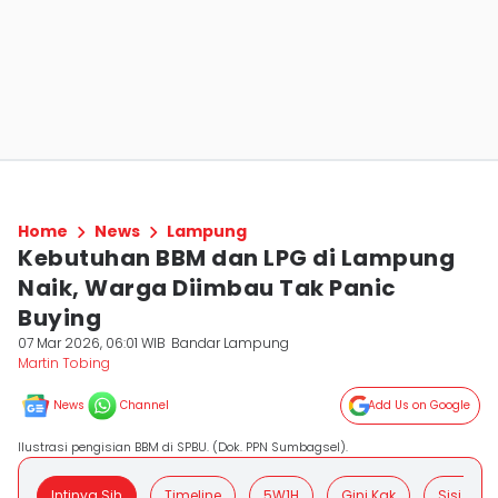
Home
News
Lampung
Kebutuhan BBM dan LPG di Lampung
Naik, Warga Diimbau Tak Panic
Buying
07 Mar 2026, 06:01 WIB
Bandar Lampung
Martin Tobing
News
Channel
Add Us on Google
Ilustrasi pengisian BBM di SPBU. (Dok. PPN Sumbagsel).
Intinya Sih
Timeline
5W1H
Gini Kak
Sisi Posit