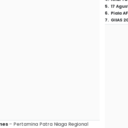
5
.
17 Agus
6
.
Piala A
7
.
GIIAS 2
imes
– Pertamina Patra Niaga Regional