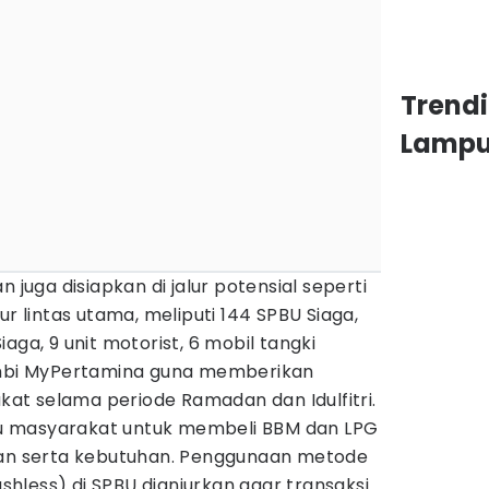
Trend
Lamp
 juga disiapkan di jalur potensial seperti
jalur lintas utama, meliputi 144 SPBU Siaga,
aga, 9 unit motorist, 6 mobil tangki
rambi MyPertamina guna memberikan
t selama periode Ramadan dan Idulfitri.
u masyarakat untuk membeli BBM dan LPG
kan serta kebutuhan. Penggunaan metode
hless) di SPBU dianjurkan agar transaksi