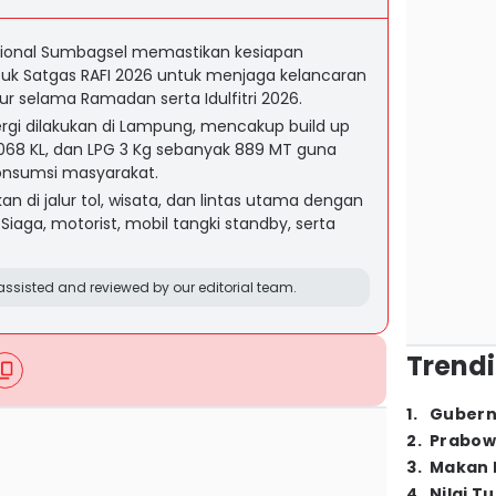
gional Sumbagsel memastikan kesiapan
k Satgas RAFI 2026 untuk menjaga kelancaran
tur selama Ramadan serta Idulfitri 2026.
i dilakukan di Lampung, mencakup build up
2.068 KL, dan LPG 3 Kg sebanyak 889 MT guna
konsumsi masyarakat.
 di jalur tol, wisata, dan lintas utama dengan
Siaga, motorist, mobil tangki standby, serta
ssisted and reviewed by our editorial team.
Trendi
1
.
Gubern
2
.
Prabow
3
.
Makan B
4
.
Nilai T