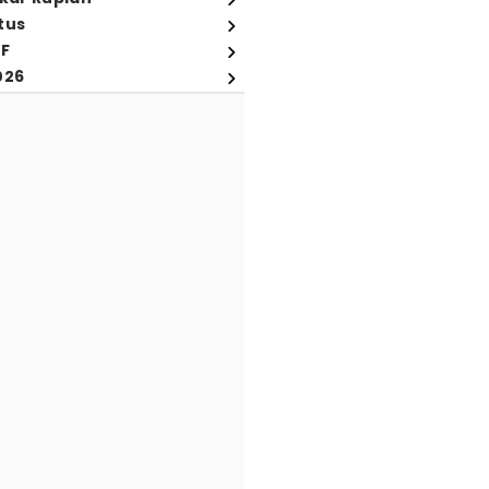
tus
FF
026