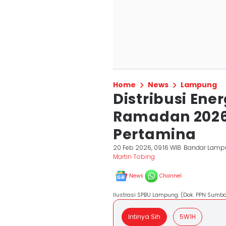
Home
News
Lampung
Distribusi Ene
Ramadan 2026
Pertamina
20 Feb 2026, 09:16 WIB
Bandar Lamp
Martin Tobing
News
Channel
Ilustrasi SPBU Lampung. (Dok. PPN Sumba
Intinya Sih
5W1H