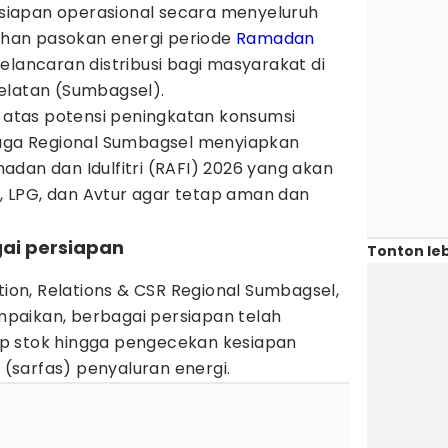
iapan operasional secara menyeluruh
han pasokan energi periode
Ramadan
elancaran distribusi bagi masyarakat di
elatan (Sumbagsel).
f atas potensi peningkatan konsumsi
iaga Regional Sumbagsel menyiapkan
dan dan Idulfitri (RAFI) 2026 yang akan
M
, LPG, dan Avtur agar tetap aman dan
gai persiapan
Tonton leb
n, Relations & CSR Regional Sumbagsel,
paikan, berbagai persiapan telah
d up stok hingga pengecekan kesiapan
s (sarfas) penyaluran energi.