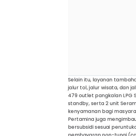
Selain itu, layanan tambahan
jalur tol, jalur wisata, dan 
479 outlet pangkalan LPG Si
standby, serta 2 unit Se
kenyamanan bagi masyaraka
Pertamina juga mengimba
bersubsidi sesuai peruntu
pembayaran non-tunai (cas