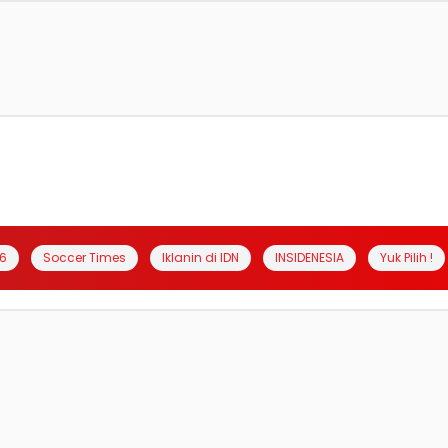
6
Soccer Times
Iklanin di IDN
INSIDENESIA
Yuk Pilih !