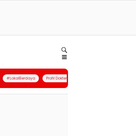
#LokalBerdaya
Profil Dokter
Quiz
Join Community