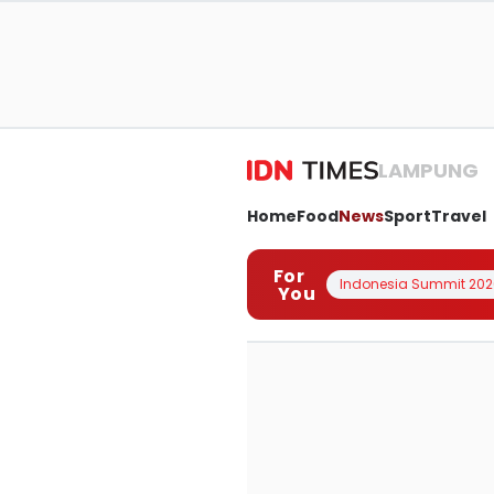
LAMPUNG
Home
Food
News
Sport
Travel
For
Indonesia Summit 202
You