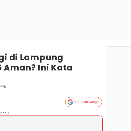
rgi di Lampung
 Aman? Ini Kata
ung
Add Us on Google
gsel).