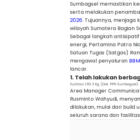
Sumbagsel memastikan kes
serta melakukan penamba
2026
. Tujuannya, menjaga k
wilayah Sumatera Bagian S
Sebagai langkah antisipati
energi, Pertamina Patra N
Satuan Tugas (Satgas) Rama
mengawal penyaluran
BB
lancar.
1. Telah lakukan berba
Ilustrasi LPG 3 Kg. (Dok. PPN Sumbagsel).
Area Manager Communicatio
Rusminto Wahyudi, menyam
dilakukan, mulai dari buil
seluruh sarana dan fasilita