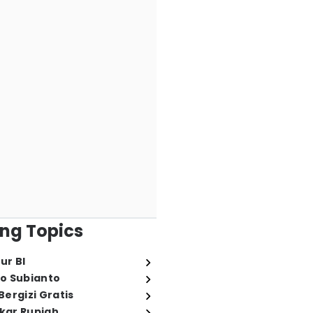
ng Topics
ur BI
o Subianto
ergizi Gratis
ukar Rupiah