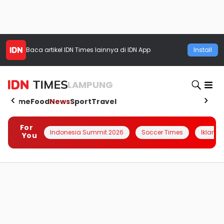
Baca artikel
IDN Times
lainnya di IDN App
Install
LAMPUNG
Home
Food
News
Sport
Travel
For
Indonesia Summit 2026
Soccer Times
Iklanin 
You