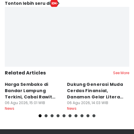
Tonton lebih seru di
Related Articles
See More
Harga Sembako di
Dukung Generasi Muda
K
Bandar Lampung
Cerdas Finansial,
k
Terkini, Cabai Rawit
Danamon Gelar Literasi
In
Naik?
06 Agu 2026, 15:01 WIB
Keuangan
06 Agu 2026, 14:03 WIB
L
06
News
News
Ne