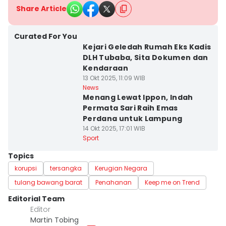
Share Article
Curated For You
Kejari Geledah Rumah Eks Kadis
DLH Tubaba, Sita Dokumen dan
Kendaraan
13 Okt 2025, 11:09 WIB
News
Menang Lewat Ippon, Indah
Permata Sari Raih Emas
Perdana untuk Lampung
14 Okt 2025, 17:01 WIB
Sport
Topics
korupsi
tersangka
Kerugian Negara
tulang bawang barat
Penahanan
Keep me on Trend
Editorial Team
Editor
Martin Tobing