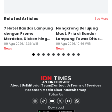
Related Articles
See More
7 Hotel Bandar Lampung
Nongkrong Berujung
W
dengan Promo
Maut, Pria di Bandar
K
Merdeka, Diskon hingga
Lampung Tewas Ditusuk
L
50 Persen
09 Agu 2026, 12:36 WIB
Teman
09 Agu 2026, 10:46 WIB
W
09
News
News
Ne
About Us
Editorial Team
Contact Us
Terms of Services
Pedoman Media Siber
Index
Sitemap
Follow Us
Download