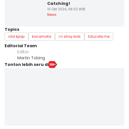
Catching!
10 Okt 2024, 08:02 WIB
News
Topics
idol kpop
kacamata
i.n stray kids
Educate me
Editorial Team
Editor
Martin Tobing
Tonton lebih seru di