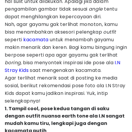
hal sulit untuk dilakukan. Apalagi jika dalam
pengambilan gambar tidak sesuai
angle
tentu
dapat menghilangkan kepercayaan diri.
Nah, agar gayamu gak terlihat monoton, kamu
bisa menambahkan aksesori pelengkap
outfit
seperti
kacamata
untuk menambah gayamu
makin menarik dan keren. Bagi kamu bingung ingin
berpose seperti apa agar gayamu gak terlihat
boring,
bisa menyontek inspirasi ide pose ala
I.N
Stray Kids
saat mengenakan kacamata.
Agar terlihat menarik saat di posting ke media
sosial, berikut rekomendasi pose foto ala I.N Stray
Kids dapat kamu jadikan inspirasi. Yuk, intip
selengkapnya!
1. Tampil cool, pose kedua tangan di saku
dengan outfit nuansa earth tone ala I.N sangat
mudah kamu tiru, lengkapi juga dengan
kacamata putih