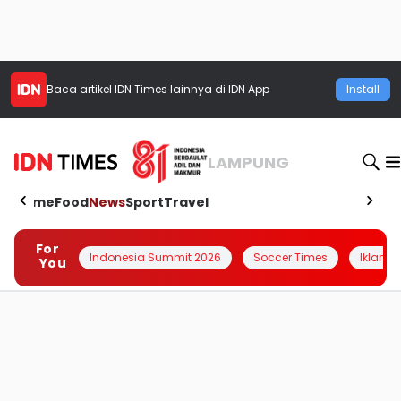
Baca artikel
IDN Times
lainnya di IDN App
Install
LAMPUNG
Home
Food
News
Sport
Travel
For
Indonesia Summit 2026
Soccer Times
Iklanin 
You