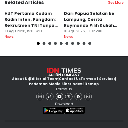
Related Articles
See More
HUT Pertama Kodam
Dari Papua Selatan ke
P
Radin Inten, Pangdam:
Lampung, Cerita
ke
Rekrutmen TNI Tanpa
Raymondo Pilih Kuliah
M
Main Uang
10 Agu 2026, 19:01 WIB
ITERA
10 Agu 2026, 18:02 WIB
10
News
News
Ne
About Us
Editorial Team
Contact Us
Terms of Services
Pedoman Media Siber
Index
Sitemap
Follow Us
Download