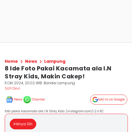
Home
News
Lampung
8 Ide Foto Pakai Kacamata ala I.N
Stray Kids, Makin Cakep!
11 Okt 2024, 20:02 WIB
Bandar Lampung
Sofi Devi
News
Channel
Add Us on Google
foto pakai kacamata ala I.N Stray Kids (instagram.com/i.2.n.8)
Intinya Sih