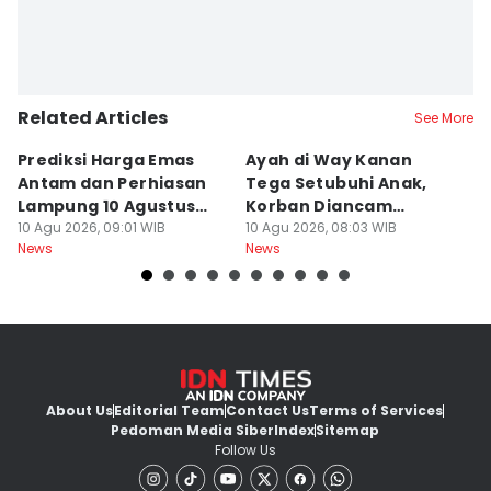
Related Articles
See More
Prediksi Harga Emas
Ayah di Way Kanan
P
Antam dan Perhiasan
Tega Setubuhi Anak,
P
Lampung 10 Agustus
Korban Diancam
A
2026
10 Agu 2026, 09:01 WIB
Dibunuh
10 Agu 2026, 08:03 WIB
G
10
News
News
Ne
About Us
Editorial Team
Contact Us
Terms of Services
Pedoman Media Siber
Index
Sitemap
Follow Us