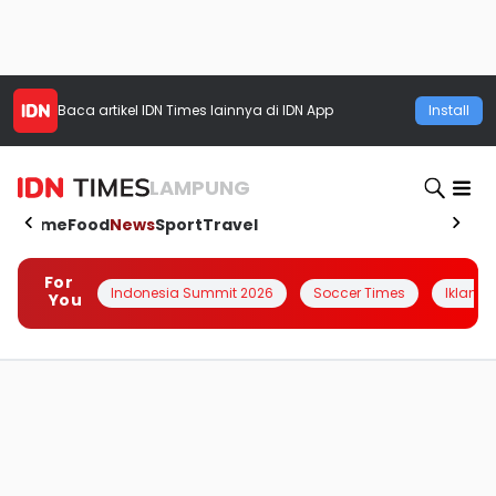
Baca artikel
IDN Times
lainnya di IDN App
Install
LAMPUNG
Home
Food
News
Sport
Travel
For
Indonesia Summit 2026
Soccer Times
Iklanin 
You