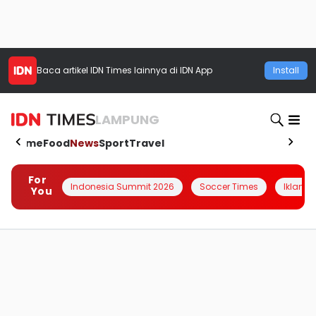
Baca artikel
IDN Times
lainnya di IDN App
Install
LAMPUNG
Home
Food
News
Sport
Travel
For
Indonesia Summit 2026
Soccer Times
Iklanin 
You