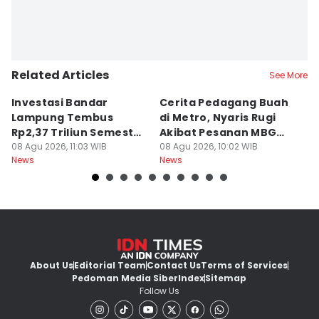
Related Articles
See More
Investasi Bandar
Cerita Pedagang Buah
H
Lampung Tembus
di Metro, Nyaris Rugi
P
Rp2,37 Triliun Semester
Akibat Pesanan MBG
A
I 2026
08 Agu 2026, 11:03 WIB
Batal
08 Agu 2026, 10:02 WIB
08
News
News
Ne
About Us
Editorial Team
Contact Us
Terms of Services
Pedoman Media Siber
Index
Sitemap
Follow Us