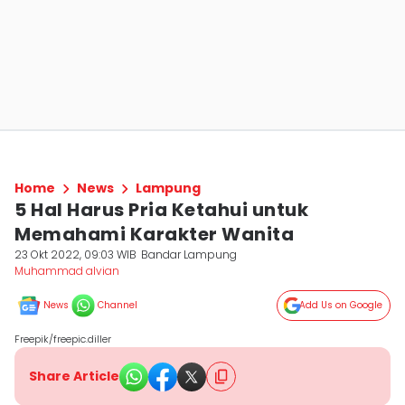
Home
News
Lampung
5 Hal Harus Pria Ketahui untuk
Memahami Karakter Wanita
23 Okt 2022, 09:03 WIB
Bandar Lampung
Muhammad alvian
News
Channel
Add Us on Google
Freepik/freepic.diller
Share Article