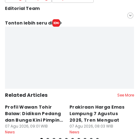
Editorial Team
Editor
Tonton lebih seru di
Tama Wiguna
Editor
Martin Tobing
Related Articles
See More
Profil Wawan Tohir
Prakiraan Harga Emas
P
Balaw: Didikan Pedang
Lampung 7 Agustus
P
dan Bunga Kini Pimpin
2026, Tren Menguat
A
PRI Lampung
07 Agu 2026, 09:01 WIB
07 Agu 2026, 08:03 WIB
G
07
News
News
Ne