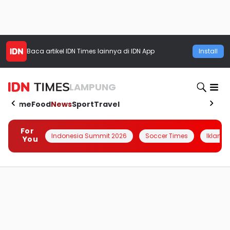
Baca artikel
IDN Times
lainnya di IDN App
Install
LAMPUNG
Home
Food
News
Sport
Travel
For
Indonesia Summit 2026
Soccer Times
Iklanin 
You