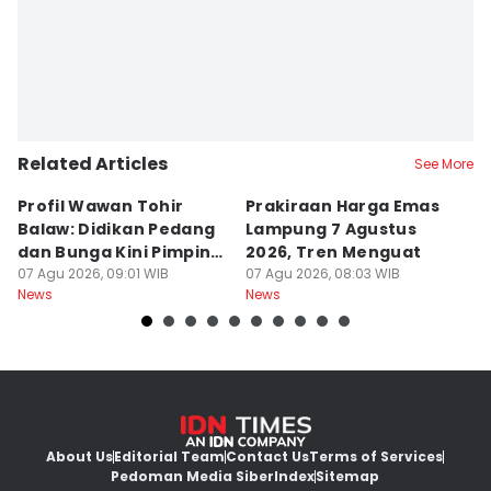
Related Articles
See More
Profil Wawan Tohir
Prakiraan Harga Emas
P
Balaw: Didikan Pedang
Lampung 7 Agustus
P
dan Bunga Kini Pimpin
2026, Tren Menguat
A
PRI Lampung
07 Agu 2026, 09:01 WIB
07 Agu 2026, 08:03 WIB
G
07
News
News
Ne
About Us
Editorial Team
Contact Us
Terms of Services
Pedoman Media Siber
Index
Sitemap