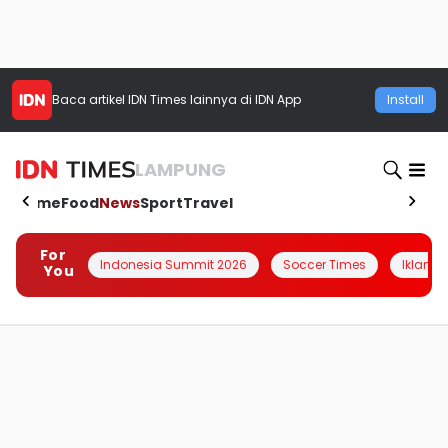
Baca artikel
IDN Times
lainnya di IDN App
Install
LAMPUNG
Home
Food
News
Sport
Travel
For
Indonesia Summit 2026
Soccer Times
Iklanin 
You