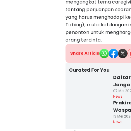
mengangkat tema caregivi
tentang perjuangan seoran
yang harus menghadapi ken
Tobing), mulai kehilangan i
penonton untuk mengharga
orang tercinta.
Share Article
Curated For You
Daftar
Janga
07 Mei 202
News
Prakir
Waspad
13 Mei 202
News