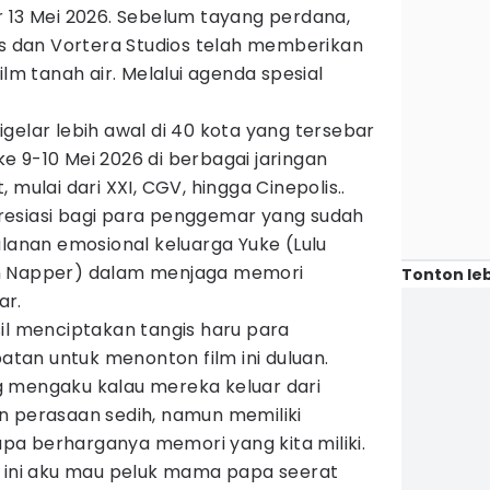
r 13 Mei 2026. Sebelum tayang perdana,
ms dan Vortera Studios telah memberikan
ilm tanah air. Melalui agenda spesial
gelar lebih awal di 40 kota yang tersebar
 9-10 Mei 2026 di berbagai jaringan
 mulai dari XXI, CGV, hingga Cinepolis..
resiasi bagi para penggemar yang sudah
alanan emosional keluarga Yuke (Lulu
n Napper) dalam menjaga memori
Tonton leb
ar.
il menciptakan tangis haru para
an untuk menonton film ini duluan.
 mengaku kalau mereka keluar dari
n perasaan sedih, namun memiliki
a berharganya memori yang kita miliki.
m ini aku mau peluk mama papa seerat