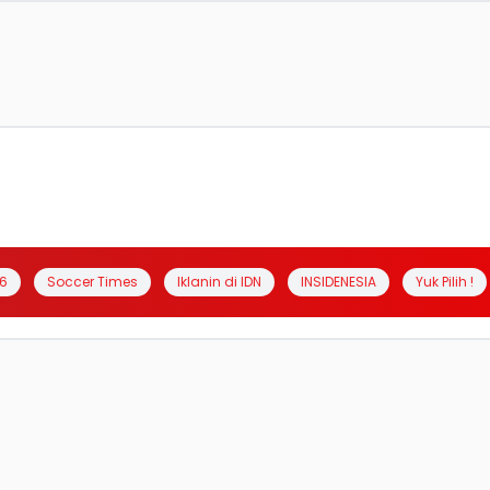
6
Soccer Times
Iklanin di IDN
INSIDENESIA
Yuk Pilih !