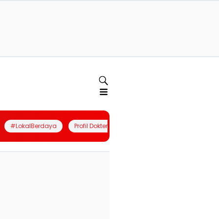
#LokalBerdaya
Profil Dokter
Quiz
Join Community