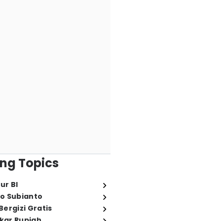
ng Topics
ur BI
o Subianto
ergizi Gratis
ukar Rupiah