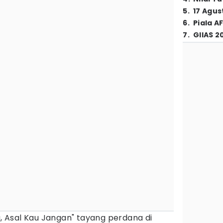
5
.
17 Agus
6
.
Piala A
7
.
GIIAS 2
g, Asal Kau Jangan" tayang perdana di