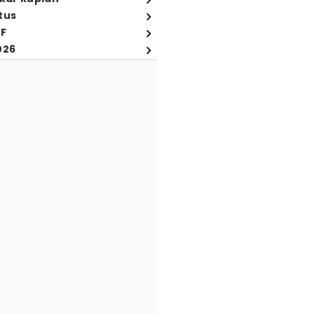
tus
FF
026