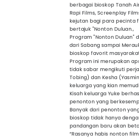
berbagai bioskop Tanah Ai
Rapi Films, Screenplay Fil
kejutan bagi para pecinta f
bertajuk "Nonton Duluan.,
Program "Nonton Duluan" di
dari Sabang sampai Merauke
bioskop favorit masyarakat,
Program ini merupakan ap
tidak sabar mengikuti perj
Tobing) dan Kesha (Yasmi
keluarga yang kian memud
Kisah keluarga Yuke berhas
penonton yang berkesempat
Banyak dari penonton yang
bioskop tidak hanya denga
pandangan baru akan betap
“Rasanya habis nonton fil