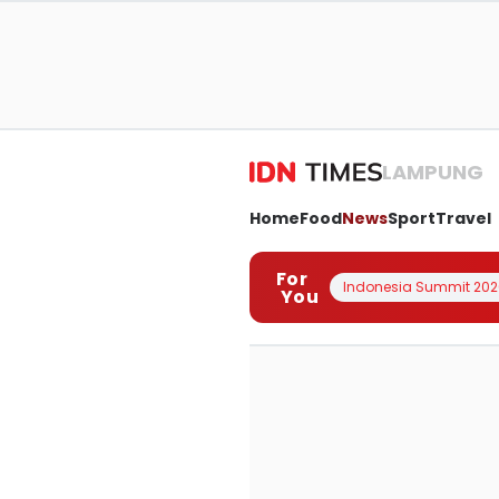
LAMPUNG
Home
Food
News
Sport
Travel
For
Indonesia Summit 202
You