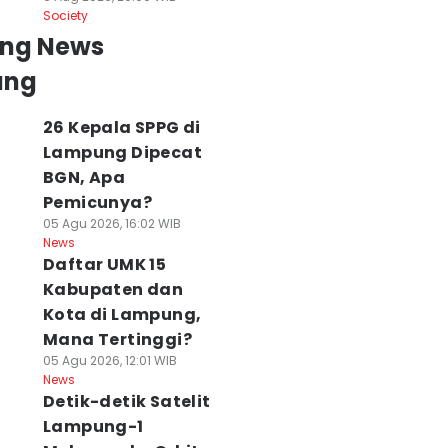
Society
ing News
ung
26 Kepala SPPG di
Lampung Dipecat
enduduk Miskin
Dua Sales Modus
Viral Dituding
BGN, Apa
ampung 9,31
Beli Es Pakai Uang
Tolak Pasien, Dir
Pemicunya?
ersen, Tingkat
Diduga Palsu, Ini
RSUDAM: Sudah
05 Agu 2026, 16:02 WIB
engangguran
yang Terjadi
Audit Internal
News
erbuka Naik
06 Agu 2026, 19:02 WIB
06 Agu 2026, 18:01 WIB
Daftar UMK 15
News
News
 Agu 2026, 20:03 WIB
Kabupaten dan
ws
Kota di Lampung,
Mana Tertinggi?
05 Agu 2026, 12:01 WIB
News
Detik-detik Satelit
Lampung-1