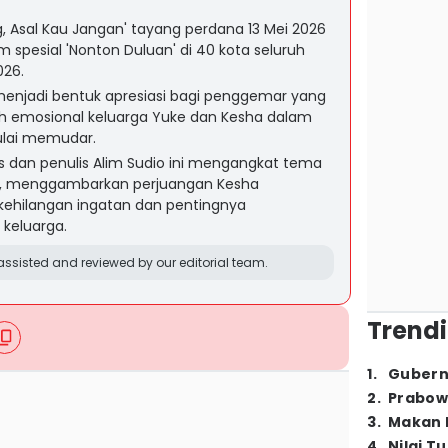
ng, Asal Kau Jangan' tayang perdana 13 Mei 2026
 spesial 'Nonton Duluan' di 40 kota seluruh
026.
menjadi bentuk apresiasi bagi penggemar yang
ah emosional keluarga Yuke dan Kesha dalam
lai memudar.
s dan penulis Alim Sudio ini mengangkat tema
er, menggambarkan perjuangan Kesha
ehilangan ingatan dan pentingnya
keluarga.
ssisted and reviewed by our editorial team.
Trendi
1
.
Gubern
2
.
Prabow
3
.
Makan B
4
.
Nilai T