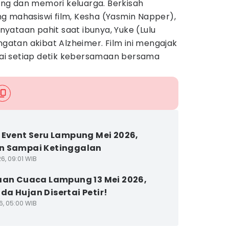
ng dan memori keluarga. Berkisah
g mahasiswi film, Kesha (Yasmin Napper),
yataan pahit saat ibunya, Yuke (Lulu
ngatan akibat Alzheimer. Film ini mengajak
i setiap detik kebersamaan bersama
 Event Seru Lampung Mei 2026,
n Sampai Ketinggalan
6, 09:01 WIB
aan Cuaca Lampung 13 Mei 2026,
a Hujan Disertai Petir!
6, 05:00 WIB