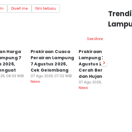
lm
Divert me
film terbaru
Trend
Lamp
See More
aan Harga
Prakiraan Cuaca
Prakiraan Cuaca
P
ampung 7
Perairan Lampung
Lampung 7
L
 2026,
7 Agustus 2026,
Agustus 2026,
P
enguat
Cek Gelombang
Cerah Berawan
P
26, 08:03 WIB
07 Agu 2026, 07:02 WIB
dan Hujan?
T
News
07 Agu 2026, 06:01 WIB
06
News
Ne