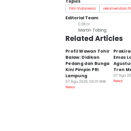
Topics
Film Indonesia
rekomendasi fi
Editorial Team
Editor
Martin Tobing
Related Articles
Profil Wawan Tohir
Prakir
Balaw: Didikan
Emas L
Pedang dan Bunga
Agustus
Kini Pimpin PRI
Tren M
Lampung
07 Agu 20
News
07 Agu 2026, 09:01 WIB
News