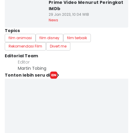
Prime Video Menurut Peringkat
IMDb
29 Jan 2023, 10:04 WIB
News
Topics
film animasi
film disney
film terbaik
Rekomendasi Film
Divert me
Editorial Team
Editor
Martin Tobing
Tonton lebih seru di