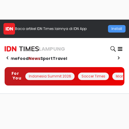
Baca artikel
IDN Times
lainnya di IDN App
Install
LAMPUNG
Home
Food
News
Sport
Travel
For
Indonesia Summit 2026
Soccer Times
Iklanin 
You