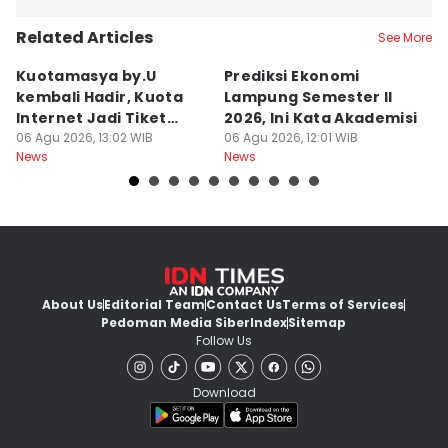
Related Articles
See More
Kuotamasya by.U
Prediksi Ekonomi
B
kembali Hadir, Kuota
Lampung Semester II
P
Internet Jadi Tiket
2026, Ini Kata Akademisi
P
Liburan?
06 Agu 2026, 13:02 WIB
06 Agu 2026, 12:01 WIB
R
06
News
News
Ne
About Us
Editorial Team
Contact Us
Terms of Services
Pedoman Media Siber
Index
Sitemap
Follow Us
Download