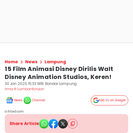
Home
News
Lampung
15 Film Animasi Disney Dirilis Walt
Disney Animation Studios, Keren!
30 Jan 2023, 15:33 WIB
Bandar Lampung
Irma N Lumbantoruan
News
Channel
Add Us on Google
a.ltrbxd.com
Share Article