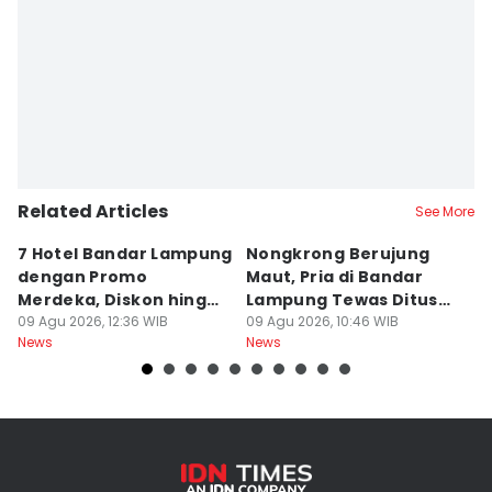
Related Articles
See More
7 Hotel Bandar Lampung
Nongkrong Berujung
W
dengan Promo
Maut, Pria di Bandar
K
Merdeka, Diskon hingga
Lampung Tewas Ditusuk
L
50 Persen
09 Agu 2026, 12:36 WIB
Teman
09 Agu 2026, 10:46 WIB
W
09
News
News
Ne