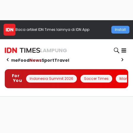
Baca artikel
IDN Times
lainnya di IDN App
Install
LAMPUNG
Home
Food
News
Sport
Travel
For
Indonesia Summit 2026
Soccer Times
Iklanin 
You