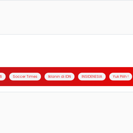
6
Soccer Times
Iklanin di IDN
INSIDENESIA
Yuk Pilih !