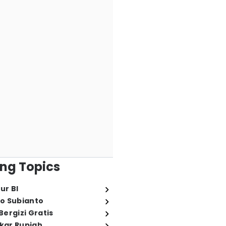
ng Topics
ur BI
o Subianto
ergizi Gratis
ukar Rupiah