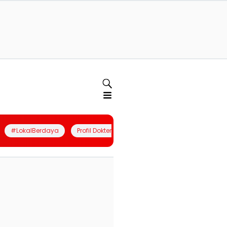
#LokalBerdaya
Profil Dokter
Quiz
Join Community