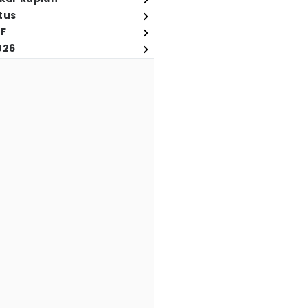
tus
FF
026