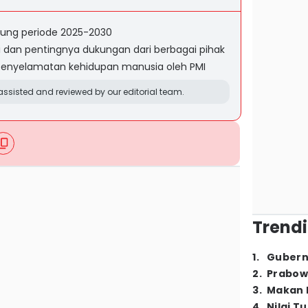
pung periode 2025-2030
i dan pentingnya dukungan dari berbagai pihak
 penyelamatan kehidupan manusia oleh PMI
ssisted and reviewed by our editorial team.
Trendi
1
.
Gubern
2
.
Prabow
3
.
Makan B
4
.
Nilai T