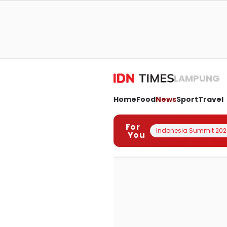
LAMPUNG
Home
Food
News
Sport
Travel
For
Indonesia Summit 202
You