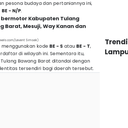
n pesona budaya dan pertaniannya ini,
f
BE - N/P
.
n bermotor Kabupaten Tulang
 Barat, Mesuji, Way Kanan dan
Trend
pexels.com/Levent Simsek)
, menggunakan kode
BE - S
atau
BE - T
,
Lamp
ftar di wilayah ini. Sementara itu,
 Tulang Bawang Barat ditandai dengan
entitas tersendiri bagi daerah tersebut.