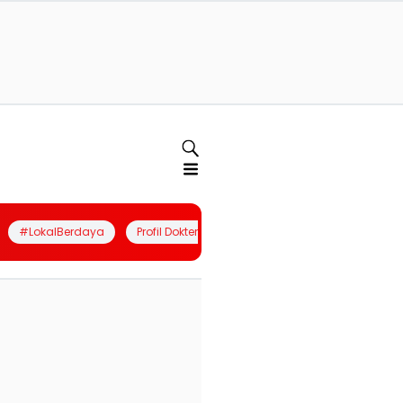
#LokalBerdaya
Profil Dokter
Quiz
Join Community