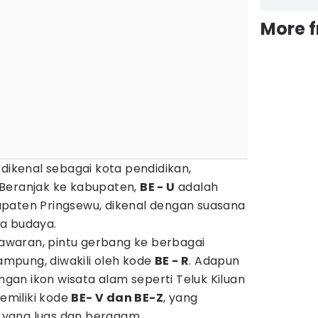
More 
 dikenal sebagai kota pendidikan,
 Beranjak ke kabupaten,
BE - U
adalah
paten Pringsewu, dikenal dengan suasana
a budaya.
waran, pintu gerbang ke berbagai
Lampung, diwakili oleh kode
BE - R
. Adapun
an ikon wisata alam seperti Teluk Kiluan
miliki kode
BE- V dan BE-Z
, yang
yang luas dan beragam.