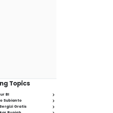
ng Topics
ur BI
o Subianto
ergizi Gratis
ukar Rupiah