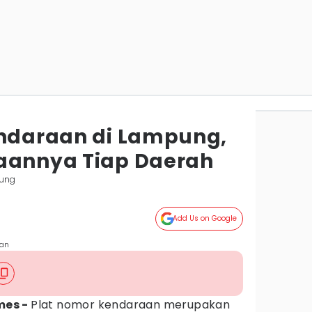
endaraan di Lampung,
aannya Tiap Daerah
ung
Add Us on Google
aan
imes -
Plat nomor kendaraan merupakan