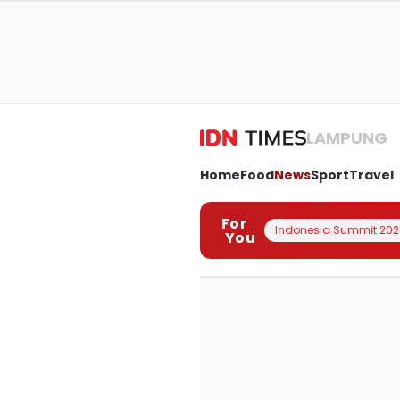
LAMPUNG
Home
Food
News
Sport
Travel
For
Indonesia Summit 202
You