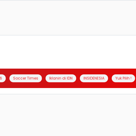
6
Soccer Times
Iklanin di IDN
INSIDENESIA
Yuk Pilih !