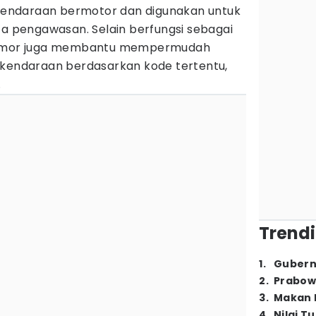
i kendaraan bermotor dan digunakan untuk
ta pengawasan. Selain berfungsi sebagai
 nomor juga membantu mempermudah
asi kendaraan berdasarkan kode tertentu,
.
Trendi
1
.
Gubern
2
.
Prabow
3
.
Makan B
4
.
Nilai T