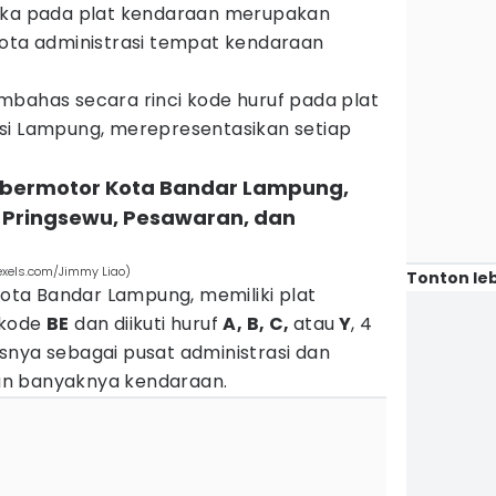
ngka pada plat kendaraan merupakan
kota administrasi tempat kendaraan
mbahas secara rinci kode huruf pada plat
si Lampung, merepresentasikan setiap
n bermotor Kota Bandar Lampung,
 Pringsewu, Pesawaran, dan
pexels.com/Jimmy Liao)
Tonton leb
 Kota Bandar Lampung, memiliki plat
 kode
BE
dan diikuti huruf
A, B, C,
atau
Y
, 4
snya sebagai pusat administrasi dan
an banyaknya kendaraan.