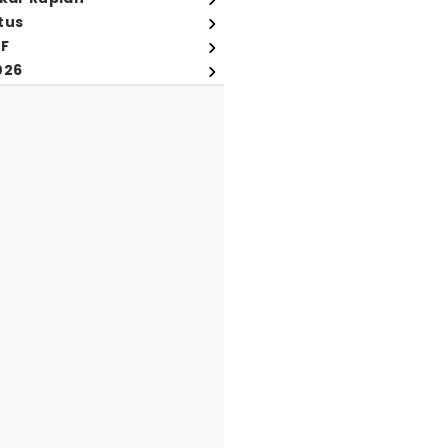
tus
FF
026