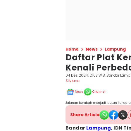
Home
News
Lampung
Daftar Plat K
Kenali Perbed
04 Des 2024, 21:03 WIB
Bandar Lamp
Silviana
News
Channel
Jalanan berubah menjadi lautan kendar
Share Article
Bandar
Lampung
, IDN T