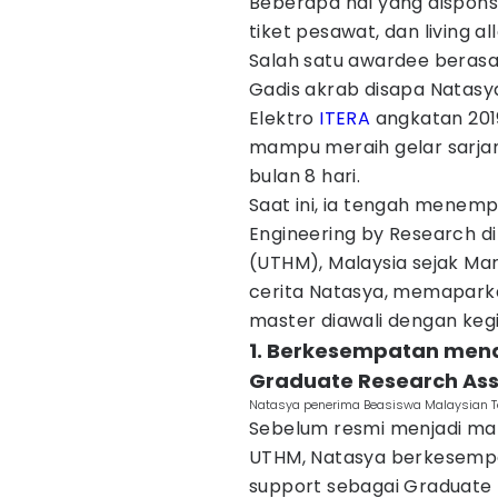
Beberapa hal yang disponsor
tiket pesawat, dan living 
Salah satu awardee berasal 
Gadis akrab disapa Natasy
Elektro
ITERA
angkatan 2019
mampu meraih gelar sarjan
bulan 8 hari.
Saat ini, ia tengah menemp
Engineering by Research di
(UTHM), Malaysia sejak Mar
cerita Natasya, memaparka
master diawali dengan keg
1. Berkesempatan mend
Graduate Research Ass
Natasya penerima Beasiswa Malaysian Te
Sebelum resmi menjadi mah
UTHM, Natasya berkesemp
support sebagai Graduate 