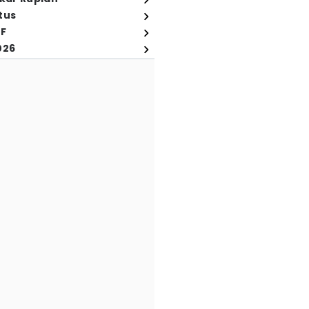
tus
FF
026