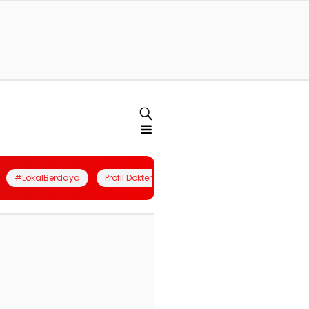
#LokalBerdaya
Profil Dokter
Quiz
Join Community