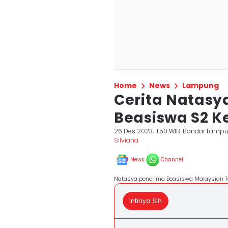
Home
News
Lampung
Cerita Natasy
Beasiswa S2 K
26 Des 2023, 11:50 WIB
Bandar Lamp
Silviana
News
Channel
Natasya penerima Beasiswa Malaysian Te
Intinya Sih