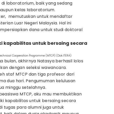
i laboratorium, baik yang sedang
aupun kelas laboratorium.
ter, memutuskan untuk mendaftar
rian Luar Negeri Malaysia. Hal ini
empersiapkan dana untuk studi doktoral
ki kapabilitas untuk bersaing secara
chnical Cooperation Programme (MTCP) (Dok.ITERA)
 bulan, akhirnya Natasya berhasil lolos
utkan dengan seleksi wawancara.
eh staf MTCP dan tiga profesor dari
lama dua hari. Pengumuman kelulusan
dua minggu setelahnya.
 beasiswa MTCP, aku mau membuktikan
ki kapabilitas untuk bersaing secara
di tugas para alumni juga untuk
 baik dalam dunia akademik maupun