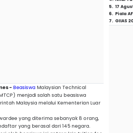
5
.
17 Agus
6
.
Piala A
7
.
GIIAS 2
imes -
Beasiswa
Malaysian Technical
TCP) menjadi salah satu beasiswa
rintah Malaysia melalui Kementerian Luar
awardee yang diterima sebanyak 8 orang,
ndaftar yang berasal dari 145 negara.