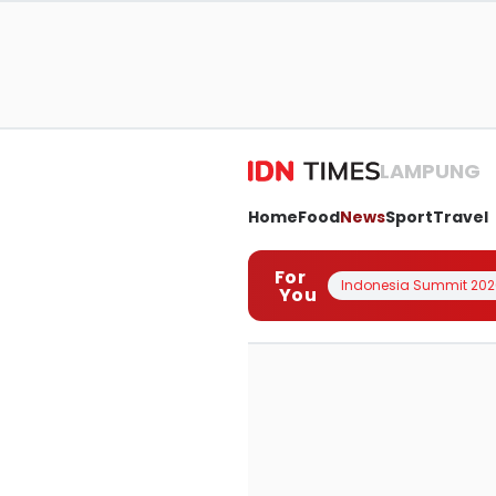
LAMPUNG
Home
Food
News
Sport
Travel
For
Indonesia Summit 202
You