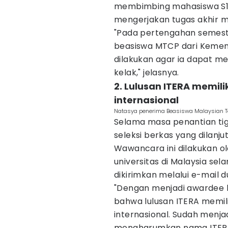
membimbing mahasiswa S1 d
mengerjakan tugas akhir m
"Pada pertengahan semes
beasiswa MTCP dari Kemente
dilakukan agar ia dapat m
kelak," jelasnya.
2. Lulusan ITERA memili
internasional
Natasya penerima Beasiswa Malaysian Te
Selama masa penantian tiga
seleksi berkas yang dilanj
Wawancara ini dilakukan ol
universitas di Malaysia se
dikirimkan melalui e-mail 
"Dengan menjadi awardee
bahwa lulusan ITERA memili
internasional. Sudah menja
mengharumkan nama ITERA