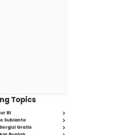
ng Topics
ur BI
o Subianto
ergizi Gratis
ukar Rupiah