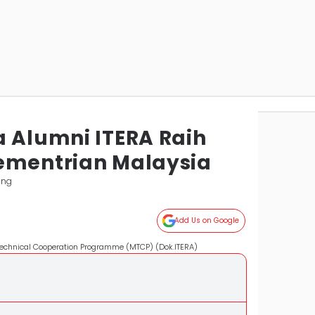
a Alumni ITERA Raih
ementrian Malaysia
ung
Add Us on Google
chnical Cooperation Programme (MTCP) (Dok.ITERA)