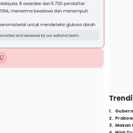
Malaysia, 8 awardee dari 5.700 pendaftar
i ITERA, menerima beasiswa dan menempuh
nanomaterial untuk mendeteksi glukosa darah
ssisted and reviewed by our editorial team.
Trendi
1
.
Gubern
2
.
Prabow
3
.
Makan B
4
.
Nilai T