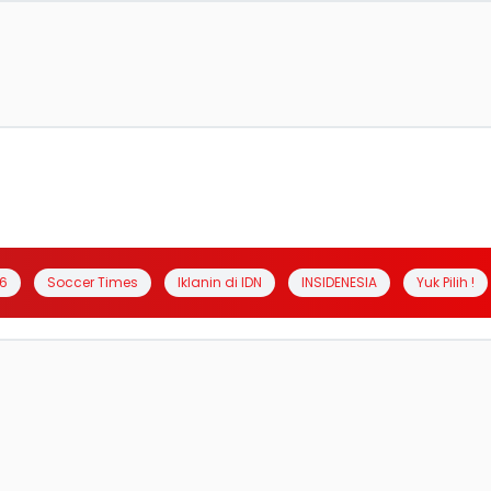
6
Soccer Times
Iklanin di IDN
INSIDENESIA
Yuk Pilih !