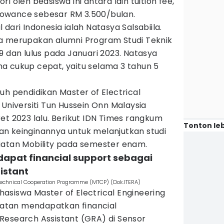
i oleh beasiswa ini antara lain tuition fee,
allowance sebesar RM 3.500/bulan.
dari Indonesia ialah Natasya Salsabiila.
a merupakan alumni Program Studi Teknik
 dan lulus pada Januari 2023. Natasya
a cukup cepat, yaitu selama 3 tahun 5
uh pendidikan Master of Electrical
 Universiti Tun Hussein Onn Malaysia
et 2023 lalu. Berikut IDN Times rangkum
Tonton leb
n keinginannya untuk melanjutkan studi
iatan Mobility pada semester enam.
apat financial support sebagai
istant
chnical Cooperation Programme (MTCP) (Dok.ITERA)
asiswa Master of Electrical Engineering
atan mendapatkan financial
Research Assistant (GRA) di Sensor