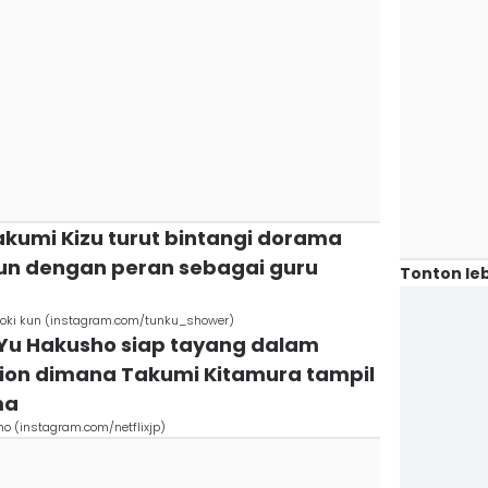
akumi Kizu turut bintangi dorama
kun dengan peran sebagai guru
Tonton leb
 Toki kun (instagram.com/tunku_shower)
 Yu Hakusho siap tayang dalam
tion dimana Takumi Kitamura tampil
ma
o (instagram.com/netflixjp)