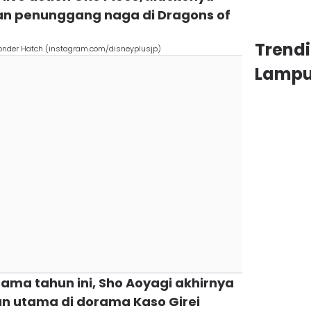
wan penunggang naga di Dragons of
Trend
onder Hatch (instagram.com/disneyplusjp)
Lamp
rama tahun ini, Sho Aoyagi akhirnya
n utama di dorama Kaso Girei