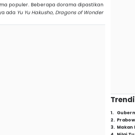
a populer. Beberapa dorama dipastikan
nya ada
Yu Yu Hakusho, Dragons of Wonder
Trendi
1
.
Gubern
2
.
Prabow
3
.
Makan B
4
.
Nilai T