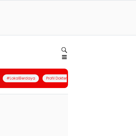
#LokalBerdaya
Profil Dokter
Quiz
Join Community