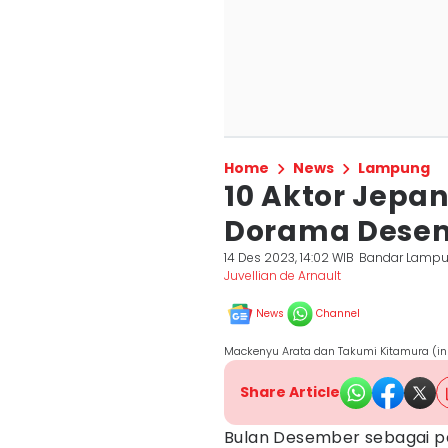
Home
News
Lampung
10 Aktor Jepa
Dorama Desem
14 Des 2023, 14:02 WIB
Bandar Lamp
Juvellian de Arnault
News
Channel
Mackenyu Arata dan Takumi Kitamura (i
Share Article
Bulan Desember sebagai p