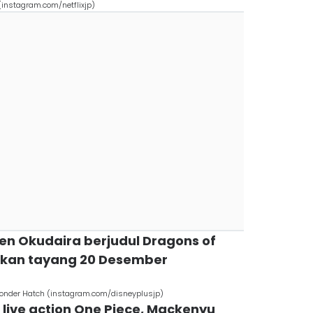
instagram.com/netflixjp)
en Okudaira berjudul Dragons of
lkan tayang 20 Desember
onder Hatch (instagram.com/disneyplusjp)
di live action One Piece, Mackenyu