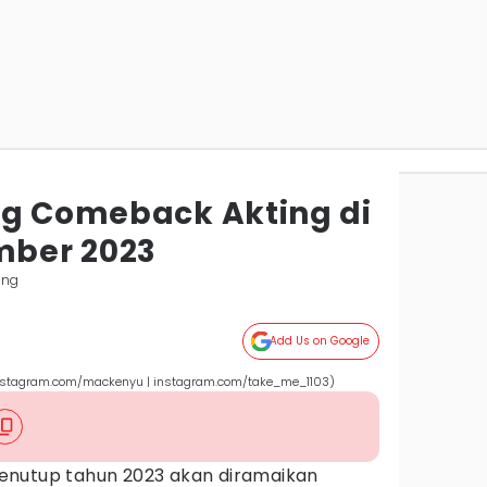
ng Comeback Akting di
ber 2023
ung
Add Us on Google
nstagram.com/mackenyu | instagram.com/take_me_1103)
enutup tahun 2023 akan diramaikan