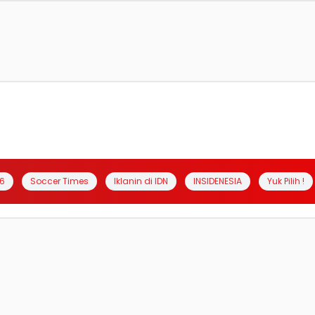
6
Soccer Times
Iklanin di IDN
INSIDENESIA
Yuk Pilih !