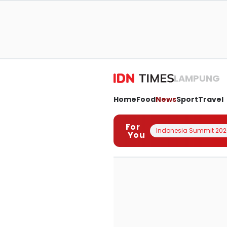
LAMPUNG
Home
Food
News
Sport
Travel
For
Indonesia Summit 202
You