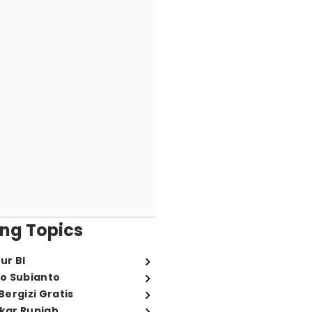
ng Topics
ur BI
o Subianto
ergizi Gratis
ukar Rupiah