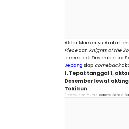
Aktor Mackenyu Arata tahun
Piece
dan
Knights of the Z
comeback Desember ini. Se
Jepang
siap
comeback
akt
1. Tepat tanggal 1, ak
Desember lewat akting
Toki kun
Rintaro Hatchimura di dorama Sahara Se