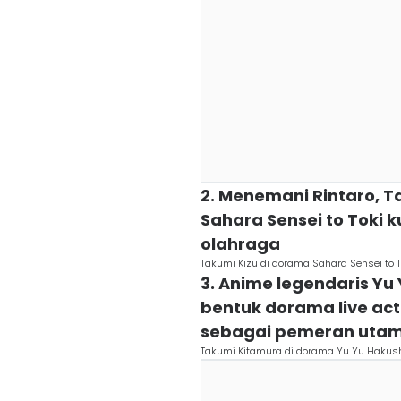
2. Menemani Rintaro, T
Sahara Sensei to Toki 
olahraga
Takumi Kizu di dorama Sahara Sensei to
3. Anime legendaris Yu
bentuk dorama live ac
sebagai pemeran uta
Takumi Kitamura di dorama Yu Yu Hakush