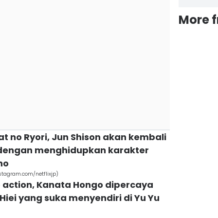
More 
at no Ryori, Jun Shison akan kembali
engan menghidupkan karakter
ho
tagram.com/netflixjp)
ve action, Kanata Hongo dipercaya
iei yang suka menyendiri di Yu Yu