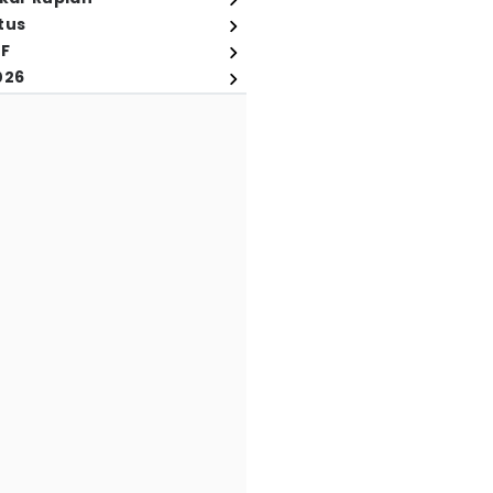
tus
FF
026