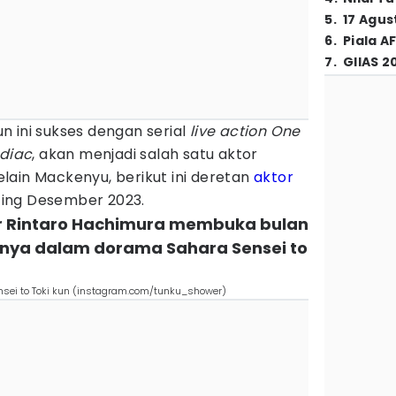
5
.
17 Agus
6
.
Piala A
7
.
GIIAS 2
 ini sukses dengan serial
live action One
odiac
, akan menjadi salah satu aktor
lain Mackenyu, berikut ini deretan
aktor
ing Desember 2023.
tor Rintaro Hachimura membuka bulan
nya dalam dorama Sahara Sensei to
nsei to Toki kun (instagram.com/tunku_shower)