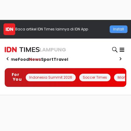
Baca artikel
IDN Times
lainnya di IDN App
Install
LAMPUNG
Home
Food
News
Sport
Travel
For
Indonesia Summit 2026
Soccer Times
Iklanin 
You