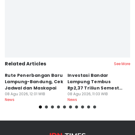
Related Articles
See More
Rute Penerbangan Baru
Investasi Bandar
C
Lampung-Bandung, Cek
Lampung Tembus
di
Jadwal dan Maskapai
Rp2,37 Triliun Semester
A
08 Agu 2026, 12:01 WIB
I 2026
08 Agu 2026, 11:03 WIB
B
08
News
News
Ne