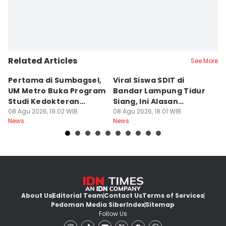
Related Articles
See More
Pertama di Sumbagsel,
Viral Siswa SDIT di
C
UM Metro Buka Program
Bandar Lampung Tidur
d
Studi Kedokteran
Siang, Ini Alasan
B
Hewan
08 Agu 2026, 19:02 WIB
Sekolah
08 Agu 2026, 18:01 WIB
08
News
News
Ne
About Us
Editorial Team
Contact Us
Terms of Services
Pedoman Media Siber
Index
Sitemap
Follow Us