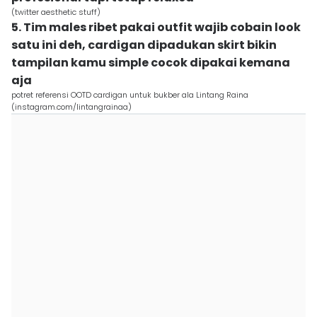
(twitter aesthetic stuff)
5. Tim males ribet pakai outfit wajib cobain look
satu ini deh, cardigan dipadukan skirt bikin
tampilan kamu simple cocok dipakai kemana
aja
potret referensi OOTD cardigan untuk bukber ala Lintang Raina
(instagram.com/lintangrainaa)