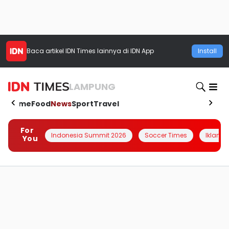
Baca artikel
IDN Times
lainnya di IDN App
Install
LAMPUNG
Home
Food
News
Sport
Travel
For
Indonesia Summit 2026
Soccer Times
Iklanin 
You