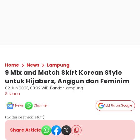
Home
News
Lampung
9 Mix and Match Skirt Korean Style
untuk Hijabers, Anggun dan Feminim
02 Jun 2023, 08:02 WIB
Bandar Lampung
Silviana
News
Channel
Add Us on Google
(twitter aesthetic stuff)
Share Article