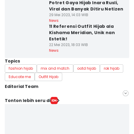
Potret Gaya Hijab Inara Rusli,
Viral dan Banyak Ditiru Netizen
29 Mei 2023, 14:03 WIB
News
11 Referensi Outfit Hijab ala
Kishama Meridian, Unik nan
Estetik!
22 Mei 2023, 18:03 WIB
News
Topics
fashion hijab
mix and match
ootd hijab
rok hijab
Educate me
Outfit Hijab
Editorial Team
Editor
Tonton lebih seru di
Silviana
Editor
Martin Tobing