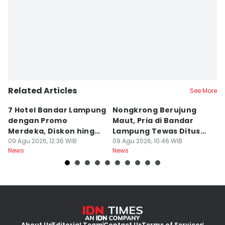
Editor
Tama Wiguna
Related Articles
See More
7 Hotel Bandar Lampung
Nongkrong Berujung
W
dengan Promo
Maut, Pria di Bandar
K
Merdeka, Diskon hingga
Lampung Tewas Ditusuk
L
50 Persen
09 Agu 2026, 12:36 WIB
Teman
09 Agu 2026, 10:46 WIB
W
09
News
News
Ne
About Us
Editorial Team
Contact Us
Terms of Services