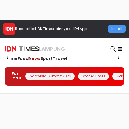
Baca artikel
IDN Times
lainnya di IDN App
Install
LAMPUNG
Home
Food
News
Sport
Travel
For
Indonesia Summit 2026
Soccer Times
Iklanin 
You