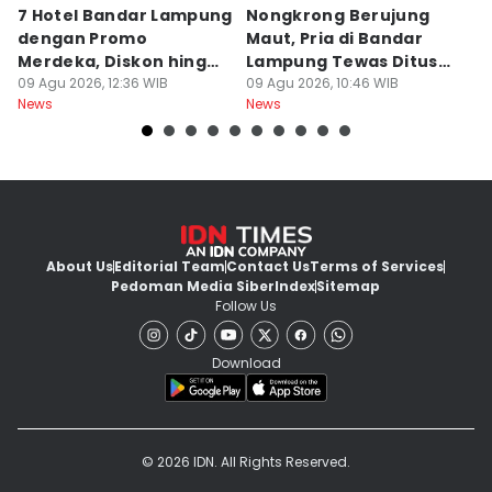
7 Hotel Bandar Lampung
Nongkrong Berujung
W
dengan Promo
Maut, Pria di Bandar
K
Merdeka, Diskon hingga
Lampung Tewas Ditusuk
L
50 Persen
09 Agu 2026, 12:36 WIB
Teman
09 Agu 2026, 10:46 WIB
W
09
News
News
Ne
About Us
Editorial Team
Contact Us
Terms of Services
Pedoman Media Siber
Index
Sitemap
Follow Us
Download
© 2026 IDN. All Rights Reserved.