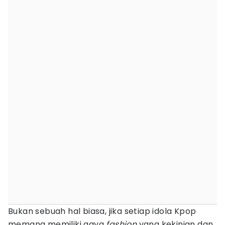
Bukan sebuah hal biasa, jika setiap idola Kpop
memang memiliki gaya
fashion
yang kekinian dan