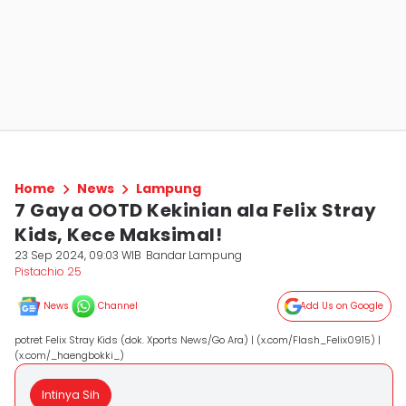
Home
News
Lampung
7 Gaya OOTD Kekinian ala Felix Stray
Kids, Kece Maksimal!
23 Sep 2024, 09:03 WIB
Bandar Lampung
Pistachio 25
News
Channel
Add Us on Google
potret Felix Stray Kids (dok. Xports News/Go Ara) | (x.com/Flash_Felix0915) |
(x.com/_haengbokki_)
Intinya Sih