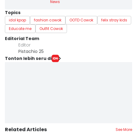
News
Topics
idol kpop
fashion cowok
OOTD Cowok
felix stray kids
Educate me
Outfit Cowok
Editorial Team
Editor
Pistachio 25
Tonton lebih seru di
Related Articles
See More