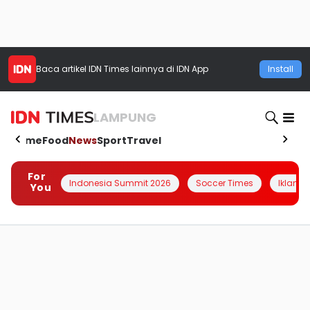
Baca artikel
IDN Times
lainnya di IDN App
Install
LAMPUNG
Home
Food
News
Sport
Travel
For
Indonesia Summit 2026
Soccer Times
Iklanin 
You