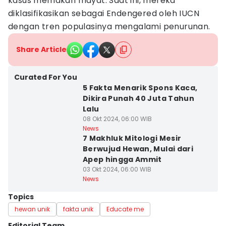
kasus memakan mayat. Saat ini, mereka
diklasifikasikan sebagai Endengered oleh IUCN
dengan tren populasinya mengalami penurunan.
Share Article
Curated For You
5 Fakta Menarik Spons Kaca,
Dikira Punah 40 Juta Tahun
Lalu
08 Okt 2024, 06:00 WIB
News
7 Makhluk Mitologi Mesir
Berwujud Hewan, Mulai dari
Apep hingga Ammit
03 Okt 2024, 06:00 WIB
News
Topics
hewan unik
fakta unik
Educate me
Editorial Team