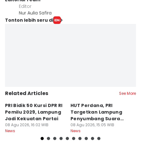
Editor
Nur Aulia Safira
Tonton lebih seru di
Related Articles
See More
PRI Bidik 50 Kursi DPR RI
HUT Perdana, PRI
C
Pemilu 2029, Lampung
Targetkan Lampung
d
Jadi Kekuatan Partai
Penyumbang Suara
B
08 Agu 2026, 16:02 WIB
Terbesar
08 Agu 2026, 15:05 WIB
08
News
News
Ne