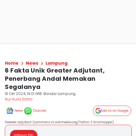
Home
News
Lampung
6 Fakta Unik Greater Adjutant,
Penerbang Andal Memakan
Segalanya
16 Okt 2024, 19:01 WIB
Bandar Lampung
Nur Aulia Safira
News
Channel
Add Us on Google
Greater adjutant (commons.m.wikimedia.org/Yathin S Krishnappa)
Intinya Sih