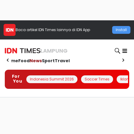
Baca artikel
IDN Times
lainnya di IDN App
Install
LAMPUNG
Home
Food
News
Sport
Travel
For
Indonesia Summit 2026
Soccer Times
Iklanin 
You