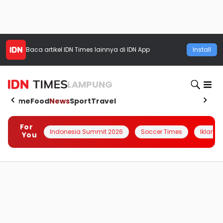
Baca artikel
IDN Times
lainnya di IDN App
Install
LAMPUNG
Home
Food
News
Sport
Travel
For
Indonesia Summit 2026
Soccer Times
Iklanin 
You