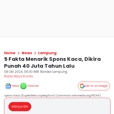
Home
News
Lampung
5 Fakta Menarik Spons Kaca, Dikira
Punah 40 Juta Tahun Lalu
08 Okt 2024, 06:00 WIB
Bandar Lampung
Ralda Maya Runita
News
Channel
Add Us on Google
spons kaca (Euplectella aspergillum) (commons.wikimedia.org/NOAA)
Intinya Sih