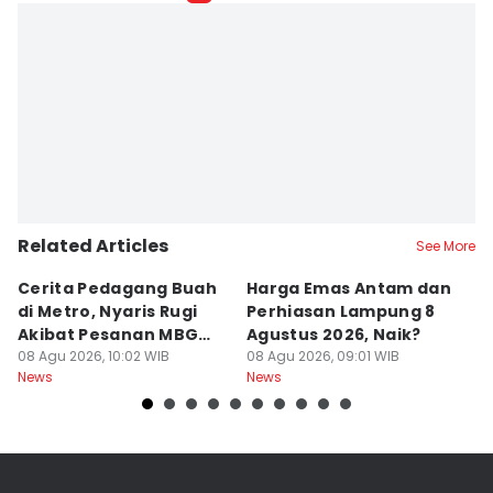
Related Articles
See More
Cerita Pedagang Buah
Harga Emas Antam dan
P
di Metro, Nyaris Rugi
Perhiasan Lampung 8
P
Akibat Pesanan MBG
Agustus 2026, Naik?
A
Batal
08 Agu 2026, 10:02 WIB
08 Agu 2026, 09:01 WIB
B
08
News
News
Ne