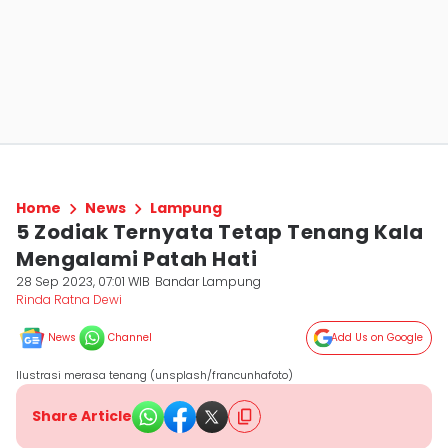
Home
News
Lampung
5 Zodiak Ternyata Tetap Tenang Kala
Mengalami Patah Hati
28 Sep 2023, 07:01 WIB
Bandar Lampung
Rinda Ratna Dewi
News
Channel
Add Us on Google
Ilustrasi merasa tenang (unsplash/francunhafoto)
Share Article