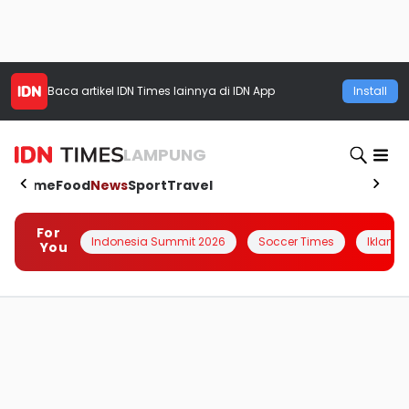
Baca artikel
IDN Times
lainnya di IDN App
Install
LAMPUNG
Home
Food
News
Sport
Travel
For
Indonesia Summit 2026
Soccer Times
Iklanin 
You