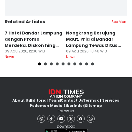
Related Articles
See More
7 Hotel Bandar Lampung
Nongkrong Berujung
W
dengan Promo
Maut, Pria di Bandar
K
Merdeka, Diskon hingga
Lampung Tewas Ditusuk
L
50 Persen
09 Agu 2026, 12:36 WIB
Teman
09 Agu 2026, 10:46 WIB
W
09
News
News
Ne
About Us
Editorial Team
Contact Us
Terms of Services
Pedoman Media Siber
Index
Sitemap
Follow Us
Download