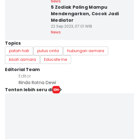
News
5 Zodiak Paling Mampu
Mendengarkan, Cocok Jadi
Mediator
22 Sep 2023, 07:01 WIB
News
Topics
patah hati
putus cinta
hubungan asmara
kisah asmara
Educate me
Editorial Team
Editor
Rinda Ratna Dewi
Tonton lebih seru di