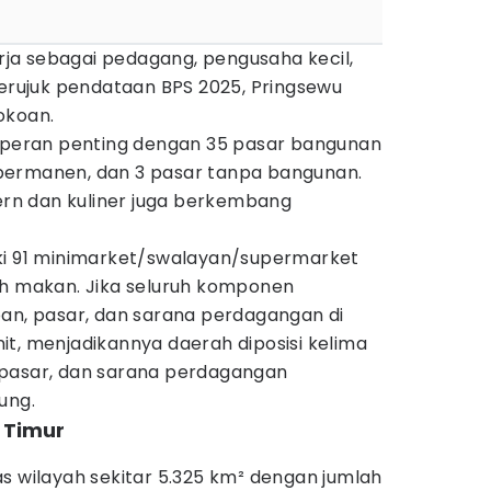
a sebagai pedagang, pengusaha kecil,
Merujuk pendataan BPS 2025, Pringsewu
okoan.
erperan penting dengan 35 pasar bangunan
permanen, dan 3 pasar tanpa bangunan.
n dan kuliner juga berkembang
ki 91 minimarket/swalayan/supermarket
ah makan. Jika seluruh komponen
oan, pasar, dan sarana perdagangan di
t, menjadikannya daerah diposisi kelima
 pasar, dan sarana perdagangan
ung.
 Timur
s wilayah sekitar 5.325 km² dengan jumlah