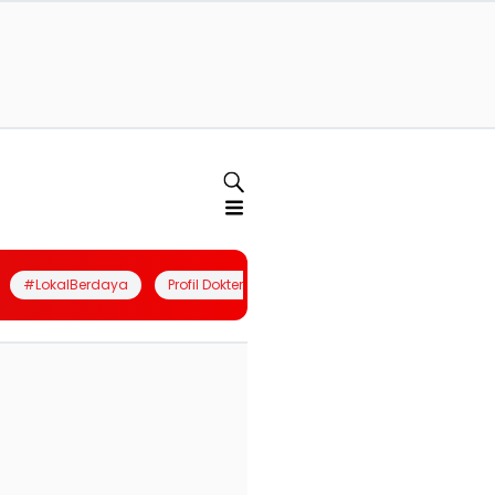
#LokalBerdaya
Profil Dokter
Quiz
Join Community