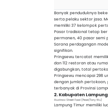
Banyak penduduknya bekerj
serta pelaku sektor jasa. 
memiliki 37 kelompok pert
Pasar tradisional tetap b
permanen, 40 pasar semi 
Sarana perdagangan moder
signifikan.
Pringsewu tercatat memili
dan 112 restoran atau rum
digabungkan, total pertok
Pringsewu mencapai 298 uni
dengan jumlah pertokoan,
terbanyak di Provinsi Lamp
2. Kabupaten Lampung
Illustrasi Street Food (Pexel/Tony Wu)
Lampung Timur memiliki lua