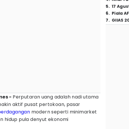
5
.
17 Agus
6
.
Piala A
7
.
GIIAS 2
imes -
Perputaran uang adalah nadi utama
kin aktif pusat pertokoan, pasar
perdagangan
modern seperti minimarket
n hidup pula denyut ekonomi