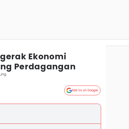
ggerak Ekonomi
ang Perdagangan
ung
Add Us on Google