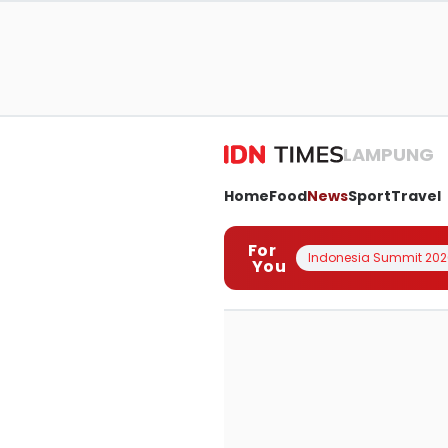
LAMPUNG
Home
Food
News
Sport
Travel
For
Indonesia Summit 202
You