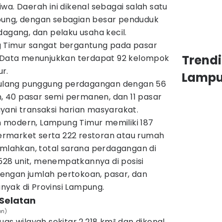
 jiwa. Daerah ini dikenal sebagai salah satu
pung, dengan sebagian besar penduduk
dagang, dan pelaku usaha kecil.
g Timur sangat bergantung pada pasar
Trend
. Data menunjukkan terdapat 92 kelompok
r.
Lamp
 tulang punggung perdagangan dengan 56
 40 pasar semi permanen, dan 11 pasar
yani transaksi harian masyarakat.
 modern, Lampung Timur memiliki 187
rmarket serta 222 restoran atau rumah
umlahkan, total sarana perdagangan di
28 unit, menempatkannya di posisi
engan jumlah pertokoan, pasar, dan
yak di Provinsi Lampung.
Selatan
on)
uas wilayah sekitar 2.218 km² dan dikenal