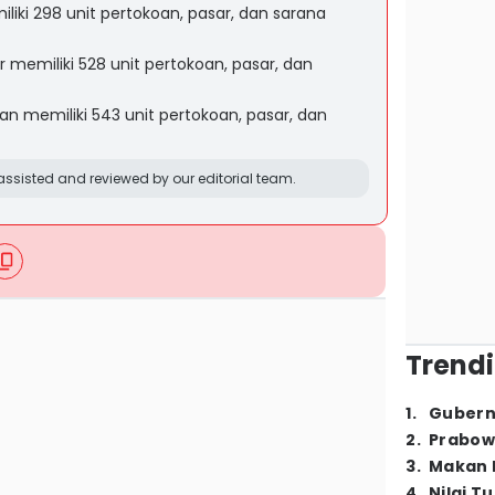
iki 298 unit pertokoan, pasar, dan sarana
emiliki 528 unit pertokoan, pasar, dan
 memiliki 543 unit pertokoan, pasar, dan
ssisted and reviewed by our editorial team.
Trendi
1
.
Gubern
2
.
Prabow
3
.
Makan B
4
.
Nilai T