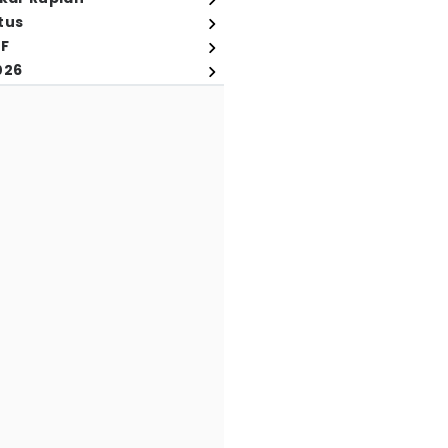
tus
FF
026