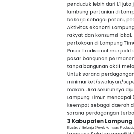
penduduk lebih dari 1,1 juta
lumbung pertanian di Lam
bekerja sebagai petani, pe
Aktivitas ekonomi Lampun
rakyat dan konsumsi lokal
pertokoan di Lampung Timu
Pasar tradisional menjadi
pasar bangunan permanen,
tanpa bangunan aktif mela
Untuk sarana perdagangan
minimarket/swalayan/supe
makan. Jika seluruhnya dij
Lampung Timur mencapai 5
keempat sebagai daerah d
sarana perdagangan terban
3 Kabupaten Lampung 
Illustrasi Belanja (Pexel/Kampus Producti
Lampung Selatan memiliki l