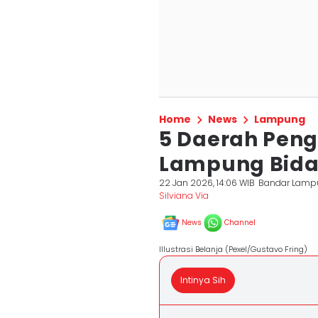
Home
News
Lampung
5 Daerah Pen
Lampung Bid
22 Jan 2026, 14:06 WIB
Bandar Lamp
Silviana Via
News
Channel
Illustrasi Belanja (Pexel/Gustavo Fring)
Intinya Sih