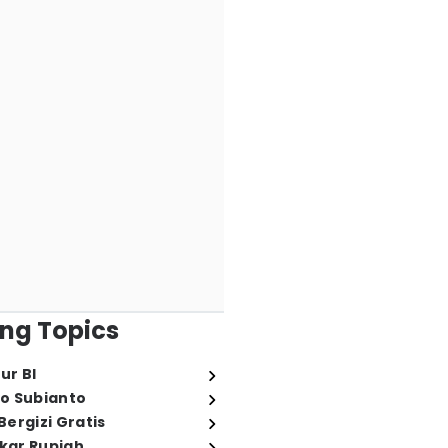
ng Topics
ur BI
o Subianto
ergizi Gratis
ukar Rupiah