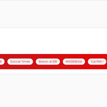
6
Soccer Times
Iklanin di IDN
INSIDENESIA
Yuk Pilih !