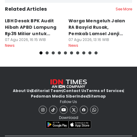
Related Articles
See More
LBH Desak BPK Audit
Warga Mengeluh Jalan
B
Hibah APBD Lampung
RA Basyid Rusak,
Pe
Rp35 Miliar untuk
Pemkab Lamsel Janji
P
Kejaksaan
07 Agu 2026, 16:15 WIB
Segera Perbaiki
07 Agu 2026, 13:16 WIB
D
07
News
News
Ne
About Us
Editorial Team
Contact Us
Terms of Services
Pedoman Media Siber
Index
Sitemap
Follow Us
Download