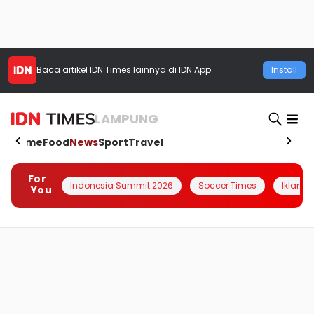
Baca artikel
IDN Times
lainnya di IDN App
Install
LAMPUNG
Home
Food
News
Sport
Travel
For
Indonesia Summit 2026
Soccer Times
Iklanin 
You