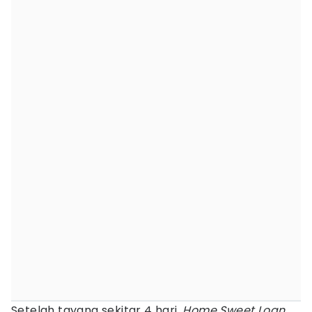
Setelah tayang sekitar 4 hari,
Home Sweet Loan