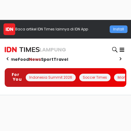
Baca artikel
IDN Times
lainnya di IDN App
Install
LAMPUNG
Home
Food
News
Sport
Travel
For
Indonesia Summit 2026
Soccer Times
Iklanin 
You