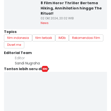
8 Film Horor Thriller Bertema
Hiking, Annihilation hingga The
Ritual!
02 Okt 2024, 20:02 WIB
News
Topics
film indonesia
film terbaik
IMDb
Rekomendasi Film
Divert me
Editorial Team
Editor
Sandi Nugraha
Tonton lebih seru di