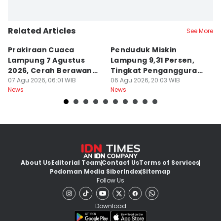
Related Articles
See More
Prakiraan Cuaca
Penduduk Miskin
D
Lampung 7 Agustus
Lampung 9,31 Persen,
P
2026, Cerah Berawan
Tingkat Pengangguran
Pa
dan Hujan?
07 Agu 2026, 06:01 WIB
Terbuka Naik
06 Agu 2026, 20:03 WIB
06
News
News
Ne
About Us
Editorial Team
Contact Us
Terms of Services
Pedoman Media Siber
Index
Sitemap
Follow Us
Download