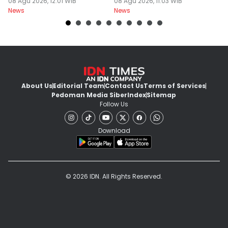
08 Agu 2026, 12:01 WIB
I 2026
08 Agu 2026, 11:03 WIB
B
08
News
News
Ne
About Us
Editorial Team
Contact Us
Terms of Services
Pedoman Media Siber
Index
Sitemap
Follow Us
Download
© 2026 IDN. All Rights Reserved.