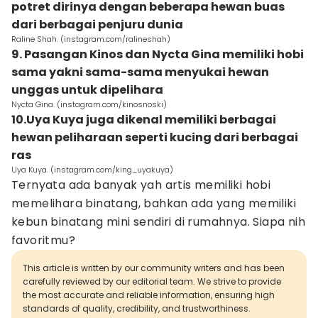
potret dirinya dengan beberapa hewan buas
dari berbagai penjuru dunia
Raline Shah. (instagram.com/ralineshah)
9. Pasangan Kinos dan Nycta Gina memiliki hobi
sama yakni sama-sama menyukai hewan
unggas untuk dipelihara
Nycta Gina. (instagram.com/kinosnoski)
10.Uya Kuya juga dikenal memiliki berbagai
hewan peliharaan seperti kucing dari berbagai
ras
Uya Kuya. (instagram.com/king_uyakuya)
Ternyata ada banyak yah artis memiliki hobi
memelihara binatang, bahkan ada yang memiliki
kebun binatang mini sendiri di rumahnya. Siapa nih
favoritmu?
This article is written by our community writers and has been
carefully reviewed by our editorial team. We strive to provide
the most accurate and reliable information, ensuring high
standards of quality, credibility, and trustworthiness.