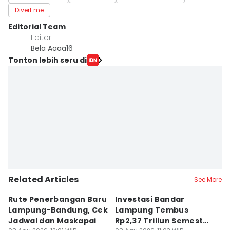
Divert me
Editorial Team
Editor
Bela Aaaa16
Tonton lebih seru di
Related Articles
See More
Rute Penerbangan Baru
Investasi Bandar
C
Lampung-Bandung, Cek
Lampung Tembus
di
Jadwal dan Maskapai
Rp2,37 Triliun Semester
A