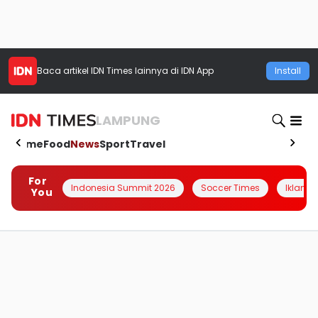
Baca artikel
IDN Times
lainnya di IDN App
Install
LAMPUNG
Home
Food
News
Sport
Travel
For
Indonesia Summit 2026
Soccer Times
Iklanin 
You