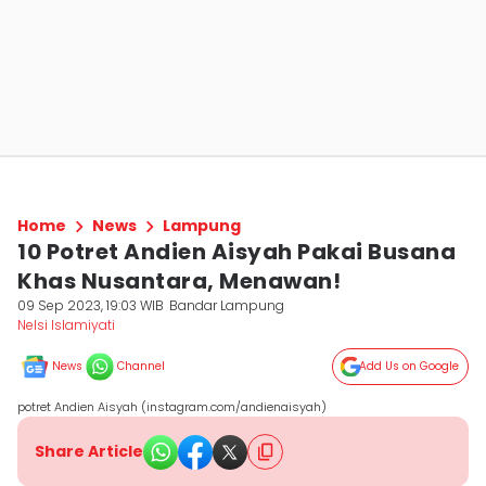
Home
News
Lampung
10 Potret Andien Aisyah Pakai Busana
Khas Nusantara, Menawan!
09 Sep 2023, 19:03 WIB
Bandar Lampung
Nelsi Islamiyati
News
Channel
Add Us on Google
potret Andien Aisyah (instagram.com/andienaisyah)
Share Article