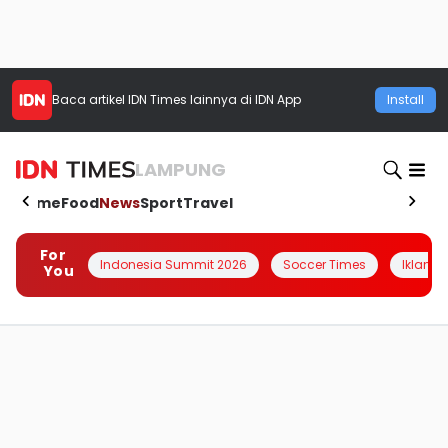
Baca artikel
IDN Times
lainnya di IDN App
Install
LAMPUNG
Home
Food
News
Sport
Travel
For
Indonesia Summit 2026
Soccer Times
Iklanin 
You