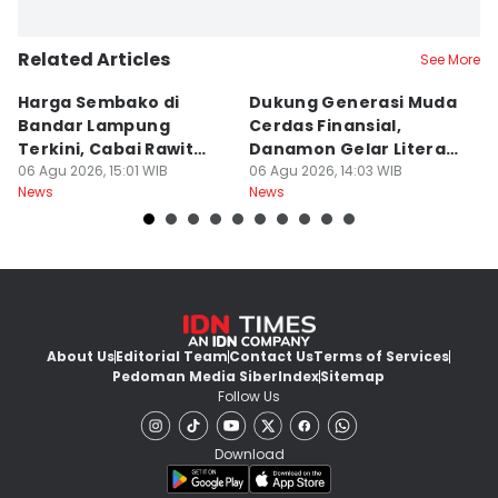
Related Articles
See More
Harga Sembako di
Dukung Generasi Muda
K
Bandar Lampung
Cerdas Finansial,
k
Terkini, Cabai Rawit
Danamon Gelar Literasi
In
Naik?
06 Agu 2026, 15:01 WIB
Keuangan
06 Agu 2026, 14:03 WIB
L
06
News
News
Ne
About Us
Editorial Team
Contact Us
Terms of Services
Pedoman Media Siber
Index
Sitemap
Follow Us
Download