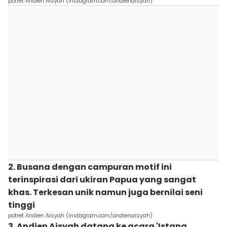
potret Andien Aisyah (instagram.com/andienaisyah)
2. Busana dengan campuran motif ini
terinspirasi dari ukiran Papua yang sangat
khas. Terkesan unik namun juga bernilai seni
tinggi
potret Andien Aisyah (instagram.com/andienaisyah)
3. Andien Aisyah datang ke acara 'Istana