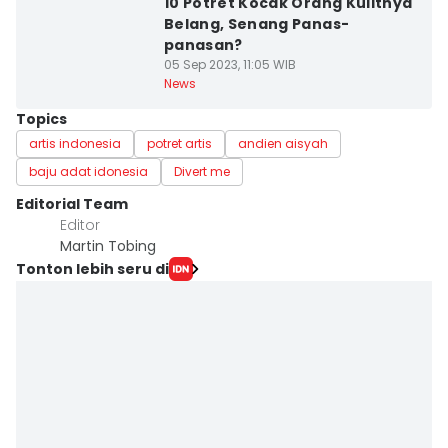
10 Potret Kocak Orang Kulitnya
Belang, Senang Panas-
panasan?
05 Sep 2023, 11:05 WIB
News
Topics
artis indonesia
potret artis
andien aisyah
baju adat idonesia
Divert me
Editorial Team
Editor
Martin Tobing
Tonton lebih seru di