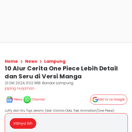
Home
News
Lampung
10 Alur Cerita One Piece Lebih Detail
dan Seru di Versi Manga
21 Okt 2024, 11:02 WIB
Bandar Lampung
jajang nurjaman
News
Channel
Add Us on Google
Luffy dan Kru Topi Jerami (dok. Eiichiro Oda, Toei Animation/One Piece)
Intinya Sih