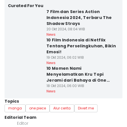
Curated For You
7 Film dan Series Action
Indonesia 2024, Terbaru The
Shadow Strays
20 Okt 2024, 08:04 WIB
News
10 Film Indonesia di Netflix
Tentang Perselingkuhan, Bikin
Emosi!
19 Okt 2024, 06:02 WIB
News
10 Momen Nami
Menyelamatkan Kru Topi
Jerami dari Bahaya di One
Piece
18 Okt 2024, 06:00 WIB
News
Topics
manga
one piece
Alur cerita
Divert me
Editorial Team
Editor