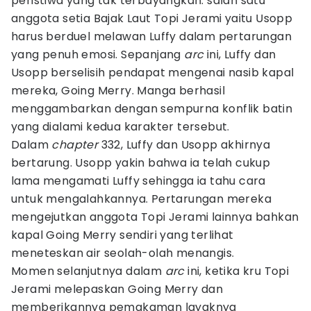
peristiwa yang tak terbayangkan: salah satu
anggota setia Bajak Laut Topi Jerami yaitu Usopp
harus berduel melawan Luffy dalam pertarungan
yang penuh emosi. Sepanjang
arc
ini, Luffy dan
Usopp berselisih pendapat mengenai nasib kapal
mereka, Going Merry. Manga berhasil
menggambarkan dengan sempurna konflik batin
yang dialami kedua karakter tersebut.
Dalam
chapter
332, Luffy dan Usopp akhirnya
bertarung. Usopp yakin bahwa ia telah cukup
lama mengamati Luffy sehingga ia tahu cara
untuk mengalahkannya. Pertarungan mereka
mengejutkan anggota Topi Jerami lainnya bahkan
kapal Going Merry sendiri yang terlihat
meneteskan air seolah-olah menangis.
Momen selanjutnya dalam
arc
ini, ketika kru Topi
Jerami melepaskan Going Merry dan
memberikannya pemakaman layaknya