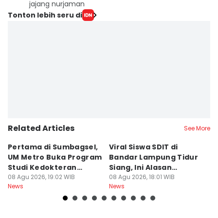
jajang nurjaman
Tonton lebih seru di
Related Articles
See More
Pertama di Sumbagsel,
Viral Siswa SDIT di
C
UM Metro Buka Program
Bandar Lampung Tidur
d
Studi Kedokteran
Siang, Ini Alasan
B
Hewan
08 Agu 2026, 19:02 WIB
Sekolah
08 Agu 2026, 18:01 WIB
08
News
News
Ne