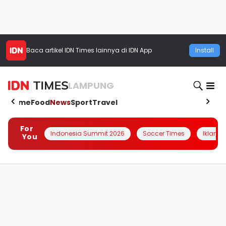
Baca artikel
IDN Times
lainnya di IDN App
Install
LAMPUNG
Home
Food
News
Sport
Travel
For
Indonesia Summit 2026
Soccer Times
Iklanin 
You