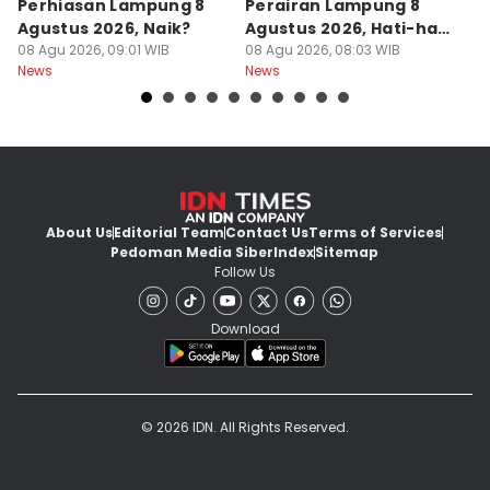
Perhiasan Lampung 8
Perairan Lampung 8
L
Agustus 2026, Naik?
Agustus 2026, Hati-hati
2
08 Agu 2026, 09:01 WIB
Berlayar
08 Agu 2026, 08:03 WIB
Y
08
News
News
Ne
About Us
Editorial Team
Contact Us
Terms of Services
Pedoman Media Siber
Index
Sitemap
Follow Us
Download
© 2026 IDN. All Rights Reserved.