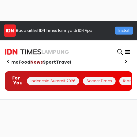
Baca artikel
IDN Times
lainnya di IDN App
Install
LAMPUNG
Home
Food
News
Sport
Travel
For
Indonesia Summit 2026
Soccer Times
Iklanin 
You