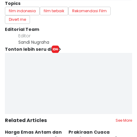
Topics
film indonesia
film terbaik
Rekomendasi Film
Divert me
Editorial Team
Editor
Sandi Nugraha
Tonton lebih seru di
Related Articles
See More
Harga Emas Antam dan
Prakiraan Cuaca
P