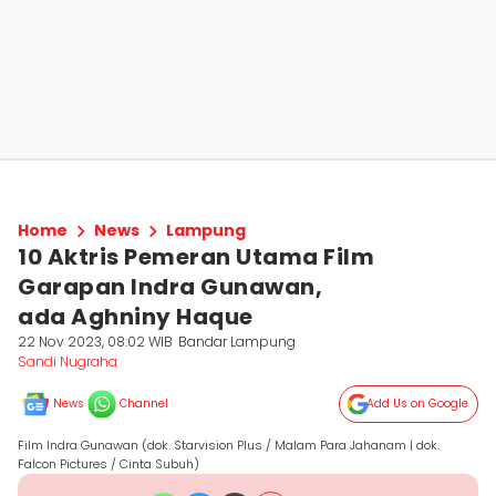
Home
News
Lampung
10 Aktris Pemeran Utama Film
Garapan Indra Gunawan,
ada Aghniny Haque
22 Nov 2023, 08:02 WIB
Bandar Lampung
Sandi Nugraha
News
Channel
Add Us on Google
Film Indra Gunawan (dok. Starvision Plus / Malam Para Jahanam | dok.
Falcon Pictures / Cinta Subuh)