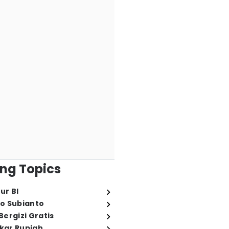
ng Topics
ur BI
o Subianto
ergizi Gratis
ukar Rupiah