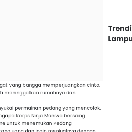
Trend
Lamp
gat yang bangga memperjuangkan cinta,
ati meninggalkan rumahnya dan
menyukai permainan pedang yang mencolok,
engapa Korps Ninja Maniwa bersaing
ame untuk menemukan Pedang
tang uang dan ingin menjualnya dengan