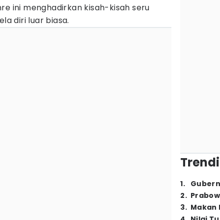
re ini menghadirkan kisah-kisah seru
la diri luar biasa.
Trendi
1
.
Gubern
2
.
Prabow
3
.
Makan B
4
.
Nilai T