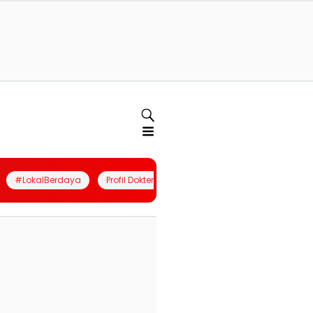
#LokalBerdaya
Profil Dokter
Quiz
Join Community