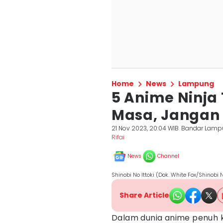
Home
News
Lampung
5 Anime Ninja
Masa, Jangan
21 Nov 2023, 20:04 WIB
Bandar Lamp
Rifai
News
Channel
Shinobi No Ittoki (Dok. White Fox/Shinobi N
Share Article
Dalam dunia anime penuh k