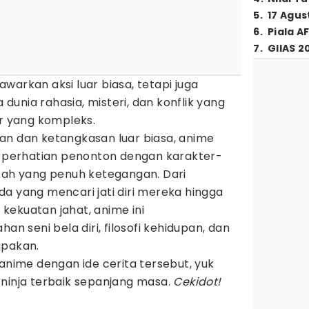
5
.
17 Agus
6
.
Piala A
7
.
GIIAS 2
warkan aksi luar biasa, tetapi juga
unia rahasia, misteri, dan konflik yang
ir yang kompleks.
an dan ketangkasan luar biasa, anime
ik perhatian penonton dengan karakter-
isah yang penuh ketegangan. Dari
a yang mencari jati diri mereka hingga
kekuatan jahat, anime ini
seni bela diri, filosofi kehidupan, dan
upakan.
 anime dengan ide cerita tersebut, yuk
 ninja terbaik sepanjang masa.
Cekidot!