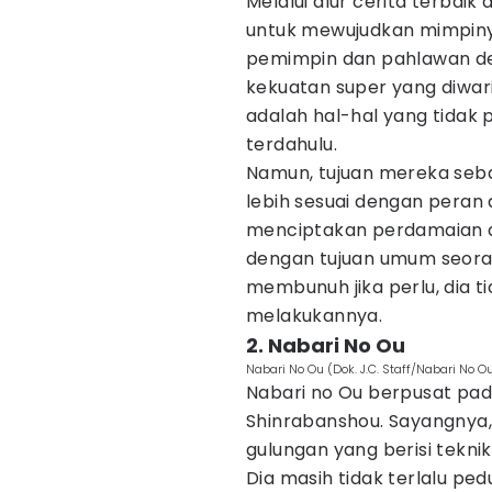
Melalui alur cerita terbaik
untuk mewujudkan mimpinya
pemimpin dan pahlawan de
kekuatan super yang diwari
adalah hal-hal yang tidak 
terdahulu.
Namun, tujuan mereka seb
lebih sesuai dengan peran 
menciptakan perdamaian di
dengan tujuan umum seoran
membunuh jika perlu, dia 
melakukannya.
2. Nabari No Ou
Nabari No Ou (Dok. J.C. Staff/Nabari No O
Nabari no Ou berpusat pada
Shinrabanshou. Sayangnya, 
gulungan yang berisi teknik 
Dia masih tidak terlalu ped