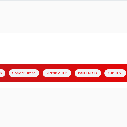
6
Soccer Times
Iklanin di IDN
INSIDENESIA
Yuk Pilih !