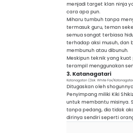
menjadi target klan ninja 
cara apa pun.
Miharu tumbuh tanpa menyad
termasuk guru, teman sekel
semua sangat terbiasa hi
terhadap aksi musuh, dan b
membunuh atau dibunuh.
Meskipun teknik yang kuat
terampil menggunakan senja
3. Katanagatari
Katanagatari (Dok. White Fox/Katanagatar
Ditugaskan oleh shogunny
Penyimpang miliki Kiki Shik
untuk membantu misinya. S
tanpa pedang, dia tidak a
dirinya sendiri seperti ora