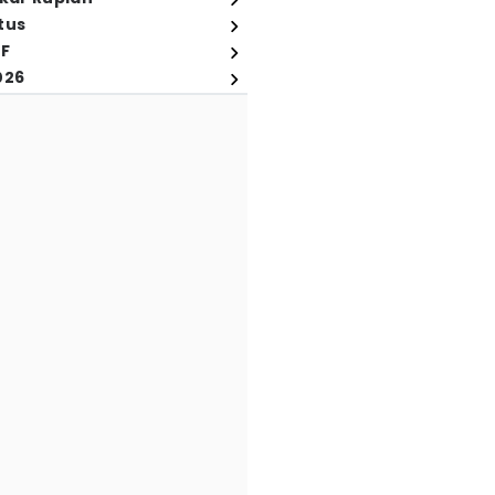
tus
FF
026