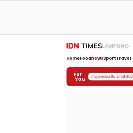
LAMPUNG
Home
Food
News
Sport
Travel
For
Indonesia Summit 202
You