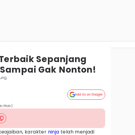
 Terbaik Sepanjang
 Sampai Gak Nonton!
ung
Add Us on Google
o Ittoki)
eajaiban, karakter
ninja
telah menjadi