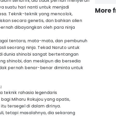
 dalam serial ini, dia tidak pernah menyerah
 suatu hari nanti untuk menjadi
More 
sa. Teknik-teknik yang mencolok,
skan secara genetis, dan bahkan alien
pernah dibayangkan oleh para ninja
agai tentara, mata-mata, dan pembunuh
asli seorang ninja. Tekad Naruto untuk
 dunia shinobi sangat bertentangan
g shinobi, dan meskipun dia bersedia
tidak pernah benar-benar diminta untuk
u)
 teknik rahasia legendaris
bagi Miharu Rokujou yang apatis,
itu tersegel di dalam dirinya.
uli, tetapi masalahnya, dia sekarang