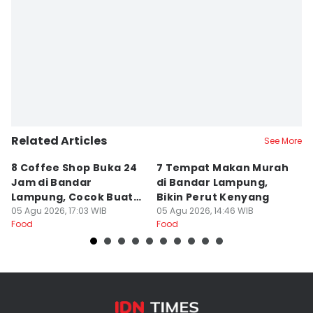
Editor
Martin Tobing
Related Articles
See More
8 Coffee Shop Buka 24
7 Tempat Makan Murah
Ni
Jam di Bandar
di Bandar Lampung,
L
Lampung, Cocok Buat
Bikin Perut Kenyang
J
Begadang
05 Agu 2026, 17:03 WIB
05 Agu 2026, 14:46 WIB
L
29
Food
Food
Fo