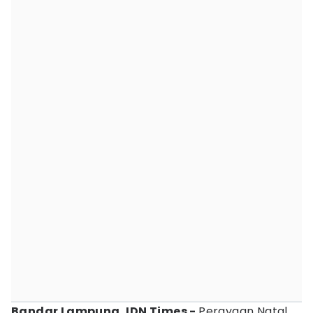
Bandar Lampung, IDN Times -
Perayaan Natal