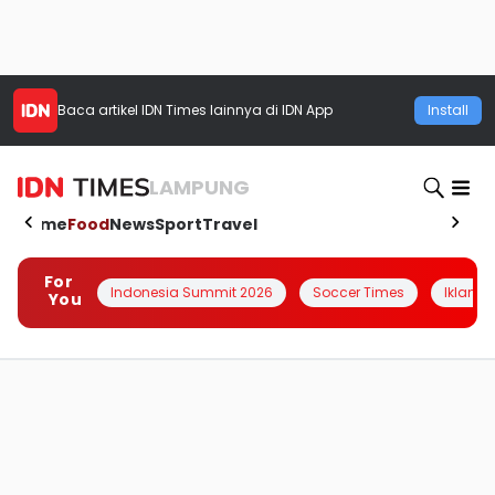
Baca artikel
IDN Times
lainnya di IDN App
Install
LAMPUNG
Home
Food
News
Sport
Travel
For
Indonesia Summit 2026
Soccer Times
Iklanin 
You