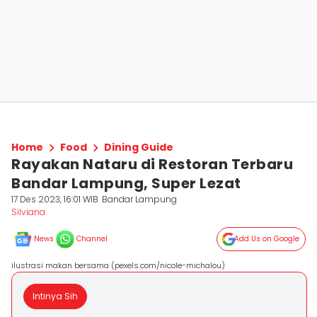
Home
Food
Dining Guide
Rayakan Nataru di Restoran Terbaru
Bandar Lampung, Super Lezat
17 Des 2023, 16:01 WIB
Bandar Lampung
Silviana
News
Channel
Add Us on Google
ilustrasi makan bersama (pexels.com/nicole-michalou)
Intinya Sih