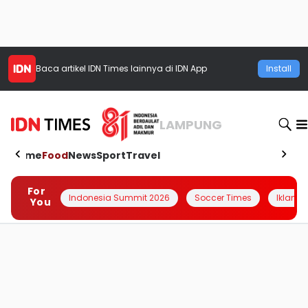
Baca artikel
IDN Times
lainnya di IDN App
Install
LAMPUNG
Home
Food
News
Sport
Travel
For
Indonesia Summit 2026
Soccer Times
Iklanin 
You