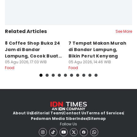
Related Articles
See More
8 Coffee Shop Buka 24
7 Tempat Makan Murah
Ni
Jam di Bandar
di Bandar Lampung,
L
Lampung, Cocok Buat
Bikin Perut Kenyang
J
Begadang
05 Agu 2026, 17:03 WIB
05 Agu 2026, 14:46 WIB
L
29
Food
Food
Fo
About Us
Editorial Team
Contact Us
Terms of Services
Pedoman Media Siber
Index
Sitemap
Follow Us