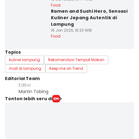
Food
Ramen and Sushi Hero, Sensasi
Kuliner Jepang Autentik di
Lampung
16 Jan 2026, 18:33 WIB
Food
Topics
kuliner lampung
Rekomendasi Tempat Makan
mall di lampung
Keep me on Trend
Editorial Team
Editor
Martin Tobing
Tonton lebih seru di