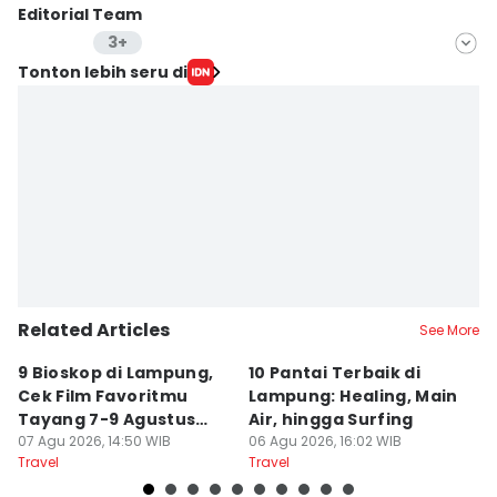
Editorial Team
3+
Editor
Tonton lebih seru di
Rohmah Mustaurida
Editor
Eddy Rusmanto
Editor
Martin Tobing
Related Articles
See More
9 Bioskop di Lampung,
10 Pantai Terbaik di
L
Cek Film Favoritmu
Lampung: Healing, Main
Sp
Tayang 7-9 Agustus
Air, hingga Surfing
S
2026
07 Agu 2026, 14:50 WIB
06 Agu 2026, 16:02 WIB
U
04
Travel
Travel
Tr