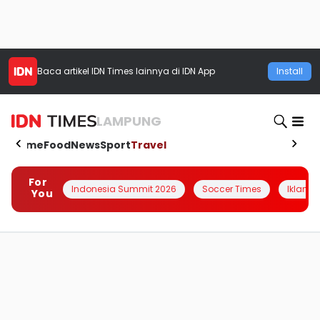
Baca artikel
IDN Times
lainnya di IDN App
Install
LAMPUNG
Home
Food
News
Sport
Travel
For
Indonesia Summit 2026
Soccer Times
Iklanin 
You