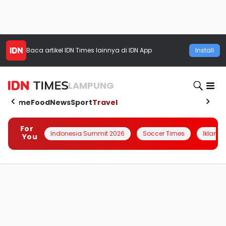
Baca artikel
IDN Times
lainnya di IDN App
Install
LAMPUNG
Home
Food
News
Sport
Travel
For
Indonesia Summit 2026
Soccer Times
Iklanin 
You