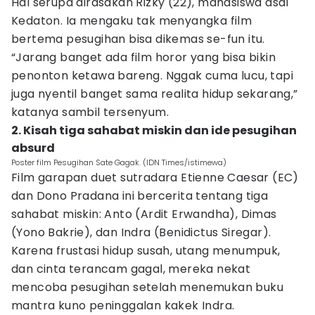
Hal serupa dirasakan Rizky (22), mahasiswa asal
Kedaton. Ia mengaku tak menyangka film
bertema pesugihan bisa dikemas se-fun itu.
“Jarang banget ada film horor yang bisa bikin
penonton ketawa bareng. Nggak cuma lucu, tapi
juga nyentil banget sama realita hidup sekarang,”
katanya sambil tersenyum.
2. Kisah tiga sahabat miskin dan ide pesugihan
absurd
Poster film Pesugihan Sate Gagak. (IDN Times/istimewa)
Film garapan duet sutradara Etienne Caesar (EC)
dan Dono Pradana ini bercerita tentang tiga
sahabat miskin: Anto (Ardit Erwandha), Dimas
(Yono Bakrie), dan Indra (Benidictus Siregar).
Karena frustasi hidup susah, utang menumpuk,
dan cinta terancam gagal, mereka nekat
mencoba pesugihan setelah menemukan buku
mantra kuno peninggalan kakek Indra.