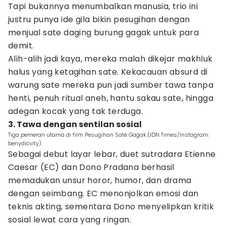
Tapi bukannya menumbalkan manusia, trio ini
justru punya ide gila bikin pesugihan dengan
menjual sate daging burung gagak untuk para
demit.
Alih-alih jadi kaya, mereka malah dikejar makhluk
halus yang ketagihan sate. Kekacauan absurd di
warung sate mereka pun jadi sumber tawa tanpa
henti, penuh ritual aneh, hantu sakau sate, hingga
adegan kocak yang tak terduga.
3. Tawa dengan sentilan sosial
Tiga pemeran utama di film Pesugihan Sate Gagak.(IDN Times/Instagram:
benydicvity)
Sebagai debut layar lebar, duet sutradara Etienne
Caesar (EC) dan Dono Pradana berhasil
memadukan unsur horor, humor, dan drama
dengan seimbang. EC menonjolkan emosi dan
teknis akting, sementara Dono menyelipkan kritik
sosial lewat cara yang ringan.