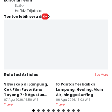
Editorial Team
Editor
Hafidz Trijatnika
Tonton lebih seru di
Related Articles
See More
9 Bioskop di Lampung,
10 Pantai Terbaik di
L
Cek Film Favoritmu
Lampung: Healing, Main
Sp
Tayang 7-9 Agustus
Air, hingga Surfing
S
2026
07 Agu 2026, 14:50 WIB
06 Agu 2026, 16:02 WIB
U
04
Travel
Travel
Tr