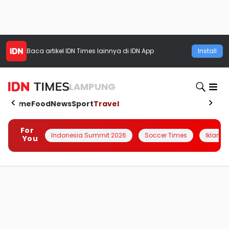
Baca artikel
IDN Times
lainnya di IDN App
Install
LAMPUNG
Home
Food
News
Sport
Travel
For
Indonesia Summit 2026
Soccer Times
Iklanin 
You