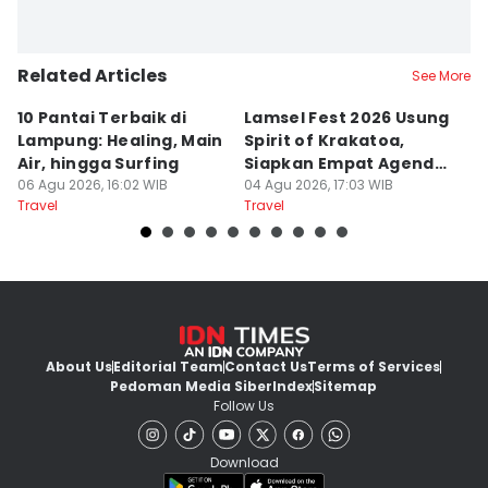
Related Articles
See More
10 Pantai Terbaik di
Lamsel Fest 2026 Usung
Ho
Lampung: Healing, Main
Spirit of Krakatoa,
La
Air, hingga Surfing
Siapkan Empat Agenda
B
06 Agu 2026, 16:02 WIB
Utama
04 Agu 2026, 17:03 WIB
26
Travel
Travel
Tr
About Us
Editorial Team
Contact Us
Terms of Services
Pedoman Media Siber
Index
Sitemap
Follow Us
Download